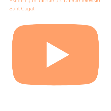
Estríming en directe de: Directe Televisió
Sant Cugat