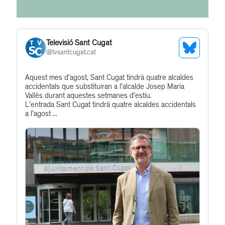
Televisió Sant Cugat
See
@
tvsantcugat.cat
Bluesky
Get
Aquest mes d’agost, Sant Cugat tindrà quatre alcaldes
Profile
accidentals que substituiran a l’alcalde Josep Maria
to
Vallès durant aquestes setmanes d’estiu.
this
L'entrada Sant Cugat tindrà quatre alcaldes accidentals
a l’agost ...
post