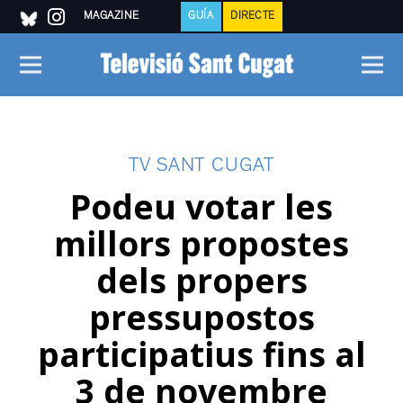
MAGAZINE
GUÍA
DIRECTE
TV SANT CUGAT
Podeu votar les
millors propostes
dels propers
pressupostos
participatius fins al
3 de novembre