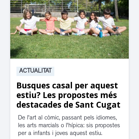
ACTUALITAT
Suspesa l’activitat als
jutjats de Rubí fins
divendres per una fuita
d’aigua
El servei de guàrdia i el jutjat de
violència de gènere s'han traslladat a