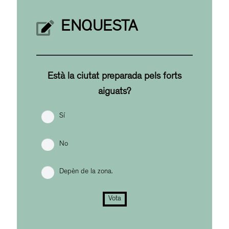
ENQUESTA
Està la ciutat preparada pels forts
aiguats?
Sí
No
Depèn de la zona.
Vota