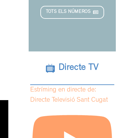
TOTS ELS NÚMEROS
Directe TV
Estríming en directe de:
Directe Televisió Sant Cugat