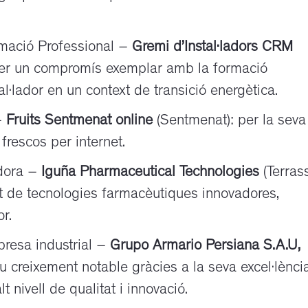
rmació Professional –
Gremi d’Instal·ladors CRM
 per un compromís exemplar amb la formació
tal·lador en un context de transició energètica.
–
Fruits Sentmenat online
(Sentmenat): per la seva
frescos per internet.
dora –
Iguña Pharmaceutical Technologies
(Terrass
t de tecnologies farmacèutiques innovadores,
or.
resa industrial –
Grupo Armario Persiana
S.A.U,
seu creixement notable gràcies a la seva excel·lènci
 nivell de qualitat i innovació.