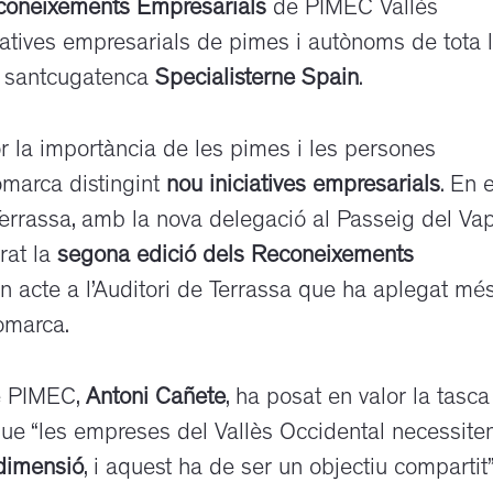
coneixements Empresarials
de PIMEC Vallès
iciatives empresarials de pimes i autònoms de tota 
a santcugatenca
Specialisterne Spain
.
r la importància de les pimes i les persones
omarca distingint
nou
iniciatives empresarials
. En e
errassa, amb la nova delegació al Passeig del Va
rat la
segona
edició dels Reconeixements
 acte a l’Auditori de Terrassa que ha aplegat mé
omarca.
de PIMEC,
Antoni Cañete
, ha posat en valor la tasca
 que “les empreses del Vallès Occidental necessite
 dimensió
, i aquest ha de ser un objectiu compartit”