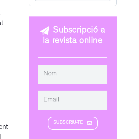
a
at
Subscripció a
la revista online
SUBSCRIU-TE
ent
l