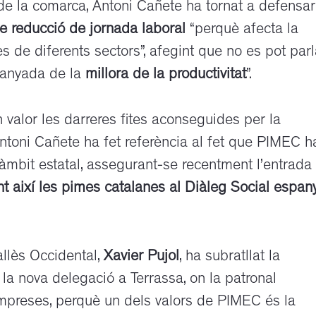
 de la comarca, Antoni Cañete ha tornat a defensar
de reducció de jornada
laboral
“perquè afecta la
mes de diferents sectors”, afegint que no es pot parl
panyada de la
millora
de la productivitat
”.
valor les darreres fites aconseguides per la
Antoni Cañete ha fet referència al fet que PIMEC h
’àmbit estatal, assegurant-se recentment l’entrada
nt així les pimes catalanes al Diàleg
Social espan
allès Occidental,
Xavier Pujol
, ha subratllat la
la nova delegació a Terrassa, on la patronal
empreses, perquè un dels valors de PIMEC és la