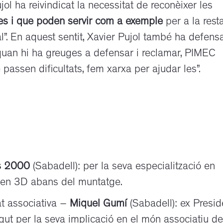
Pujol ha reivindicat la necessitat de reconèixer les
les i que poden servir com a exemple
per a la rest
al”. En aquest sentit, Xavier Pujol també ha defens
quan hi ha greuges a defensar i reclamar, PIMEC
passen dificultats, fem xarxa per ajudar les”.
s 2000
(Sabadell): per la seva especialització en
 en 3D abans del muntatge.
at associativa –
Miquel Gumí
(Sabadell): ex Presid
ut per la seva implicació en el món associatiu de