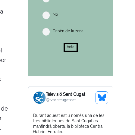
la
No
Depèn de la zona.
Vota
l
por
s
Televisió Sant Cugat
See
@
tvsantcugat.cat
Bluesky
 de
Get
Durant aquest estiu només una de les
Profile
n
tres biblioteques de Sant Cugat es
to
mantindrà oberta, la biblioteca Central
.
this
Gabriel Ferrater.