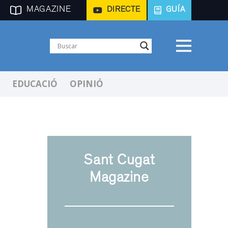
MAGAZINE
DIRECTE
GUÍA
EDUCACIÓ
OPINIÓ
Sant Cugat
Magazine