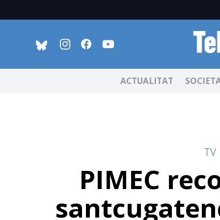
ACTUALITAT
SOCIET
TV
PIMEC reco
santcugatenc