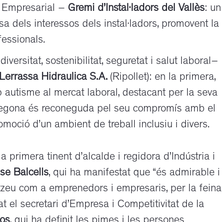
e Empresarial –
Gremi d’Instal·ladors del
Vallès
: un
a dels interessos dels instal·ladors, promovent la
fessionals.
ersitat, sostenibilitat, seguretat i salut laboral–
Lerrassa Hidraulica S.A.
(Ripollet): en la primera,
 autisme al mercat laboral, destacant per la seva
La segona és reconeguda pel seu compromís amb el
moció d’un ambient de treball inclusiu i divers.
 primera tinent d’alcalde i regidora d’Indústria i
se Balcells
, qui ha manifestat que “és admirable i
zeu com a emprenedors i empresaris, per la feina,
t el secretari d’Empresa i Competitivitat de la
nos
, qui ha definit les pimes i les persones