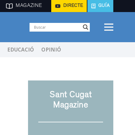
MAGAZINE
DIRECTE
GUÍA
EDUCACIÓ
OPINIÓ
Sant Cugat
Magazine