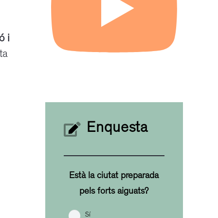
ó i
ta
Enquesta
Està la ciutat preparada
pels forts aiguats?
Sí