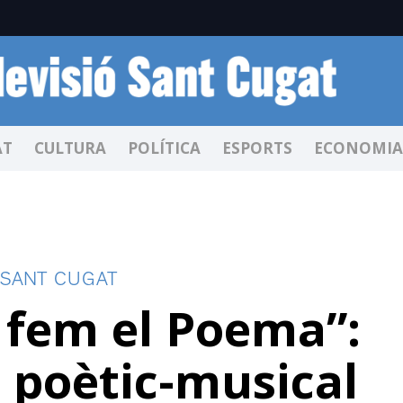
AT
CULTURA
POLÍTICA
ESPORTS
ECONOMIA
 SANT CUGAT
 fem el Poema”:
e poètic-musical