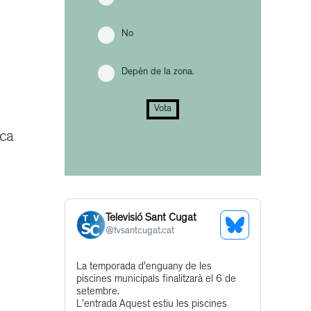
No
Depèn de la zona.
Vota
ica
Televisió Sant Cugat
See
@
tvsantcugat.cat
Bluesky
Get
La temporada d’enguany de les
Profile
piscines municipals finalitzarà el 6 de
to
setembre.
this
L'entrada Aquest estiu les piscines