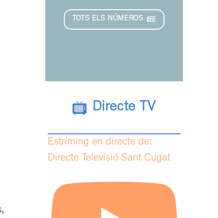
TOTS ELS NÚMEROS
Directe TV
Estríming en directe de:
Directe Televisió Sant Cugat
,