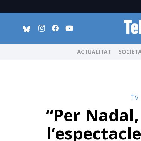
ACTUALITAT
SOCIET
TV
“Per Nadal,
l’espectacl