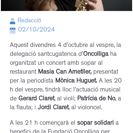
Redacció
02/10/2024
Aquest divendres 4 d’octubre al vespre, la
delegació santcugatenca d’
Oncolliga
ha
organitzat un concert amb sopar al
restaurant
Masia Can Ametller,
presentat
per la periodista
Mònica Huguet.
A les 20
h del vespre, tindrà lloc l’actuació musical
de
Gerard Claret
, al violí;
Patrícia de No
, a
la flauta; i
Jordi Claret
, al violoncel.
A les 21 h començarà el
sopar solidari
a
benefici de la Fundació Oncolliga per