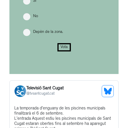
Sí
No
Depèn de la zona.
Vota
Televisió Sant Cugat
See
@
tvsantcugat.cat
Bluesky
Get
La temporada d’enguany de les piscines municipals
Profile
finalitzarà el 6 de setembre.
to
L'entrada Aquest estiu les piscines municipals de Sant
this
Cugat estaran obertes fins al setembre ha aparegut