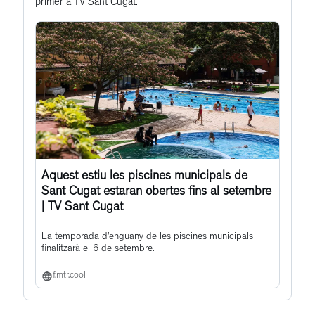
primer a TV Sant Cugat.
post
Aquest estiu les piscines municipals de
Sant Cugat estaran obertes fins al setembre
| TV Sant Cugat
La temporada d’enguany de les piscines municipals
finalitzarà el 6 de setembre.
f.mtr.cool