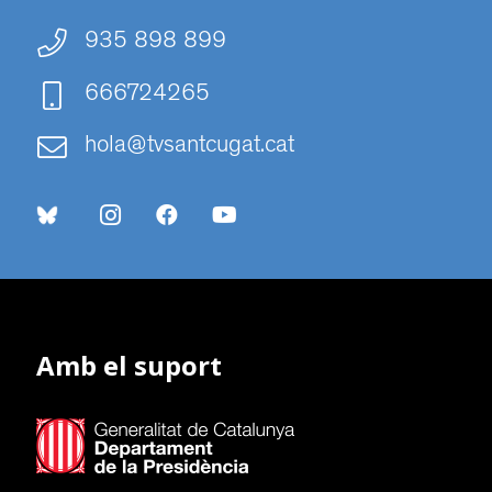
935 898 899
666724265
hola@tvsantcugat.cat
Amb el suport