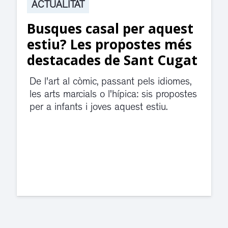
ACTUALITAT
st
Suspesa l’activitat als
és
jutjats de Rubí fins
gat
divendres per una fuita
d’aigua
es,
ostes
El servei de guàrdia i el jutjat de
violència de gènere s'han traslladat a
dependències de la carretera de Sant
Cugat.