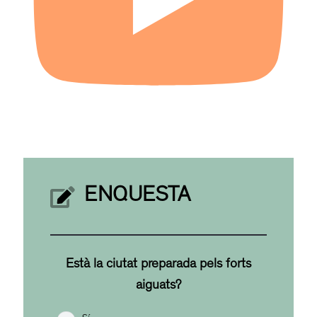
ENQUESTA
Està la ciutat preparada pels forts
aiguats?