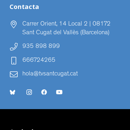
Contacta
Carrer Orient, 14 Local 2 | 08172
Sant Cugat del Vallès (Barcelona)
935 898 899
666724265
hola@tvsantcugat.cat