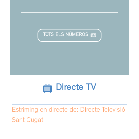
TOTS ELS NÚMEROS
Directe TV
Estríming en directe de: Directe Televisió
Sant Cugat