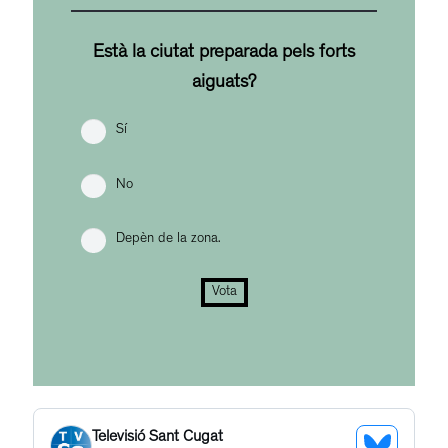
Està la ciutat preparada pels forts
aiguats?
Sí
No
Depèn de la zona.
Vota
Televisió Sant Cugat