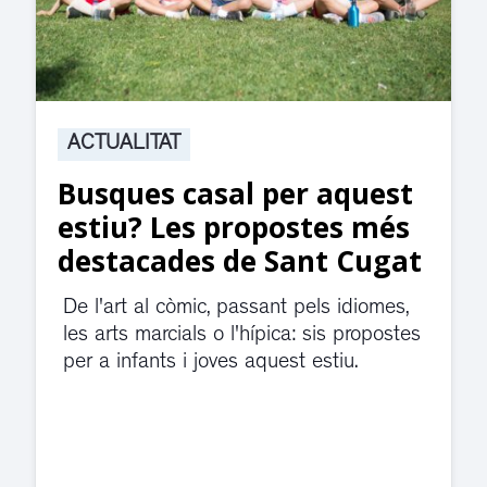
ACTUALITAT
Suspesa l’activitat als
jutjats de Rubí fins
divendres per una fuita
d’aigua
El servei de guàrdia i el jutjat de
violència de gènere s'han traslladat a
dependències de la carretera de Sant
Cugat.