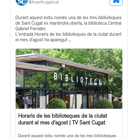
See
@
tvsantcugat.cat
Bluesky
Get
Durant aquest estiu només una de les tres biblioteques
Profile
de Sant Cugat es mantindrà oberta, la biblioteca Central
to
Gabriel Ferrater.
this
L'entrada Horaris de les biblioteques de la ciutat durant
el mes d’agost ha aparegut ...
post
Horaris de les biblioteques de la ciutat
durant el mes d’agost | TV Sant Cugat
Durant aquest estiu només una de les tres biblioteques