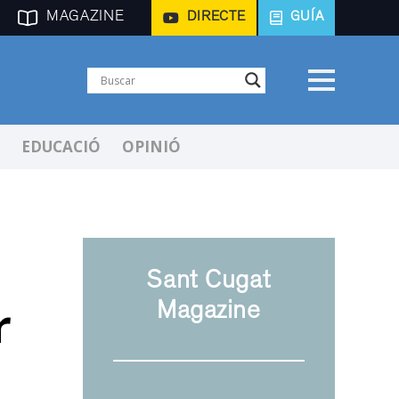
MAGAZINE
DIRECTE
GUÍA
EDUCACIÓ
OPINIÓ
Sant Cugat
r
Magazine