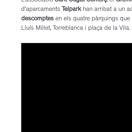
L’associació
Sant Cugat Comerç
, el
Gremi
d’aparcaments
Telpark
han arribat a un 
descomptes
en els quatre pàrquings que 
Lluís Millet, Torreblanca i plaça de la Vila.