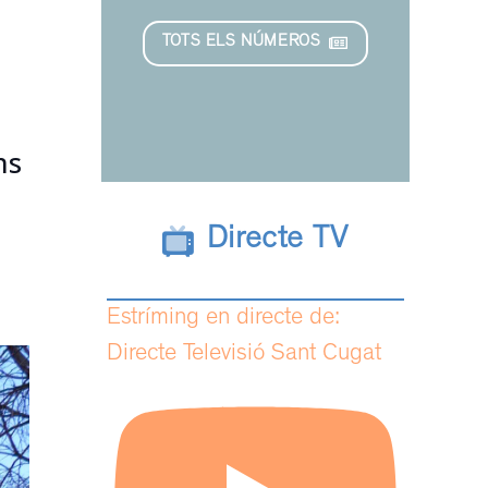
TOTS ELS NÚMEROS
ns
Directe TV
Estríming en directe de:
Directe Televisió Sant Cugat