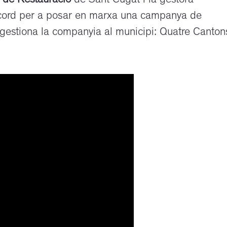
 de Restauració
de Sant Cugat i la gestora
acord per a posar en marxa una campanya de
gestiona la companyia al municipi: Quatre Canton