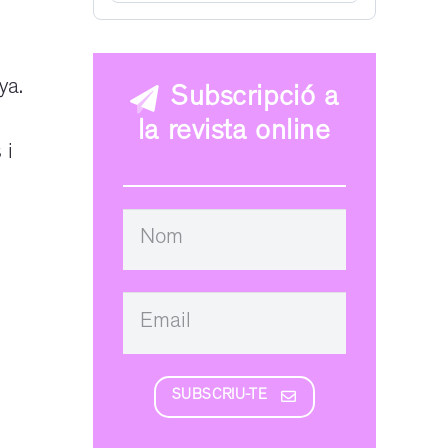
ya.
Subscripció a
la revista online
 i
SUBSCRIU-TE