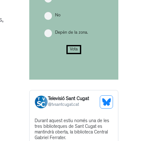
No
s,
Depèn de la zona.
Vota
Televisió Sant Cugat
See
@
tvsantcugat.cat
Bluesky
Get
Durant aquest estiu només una de les
Profile
tres biblioteques de Sant Cugat es
to
mantindrà oberta, la biblioteca Central
this
Gabriel Ferrater.