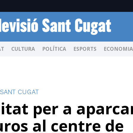
AT
CULTURA
POLÍTICA
ESPORTS
ECONOMIA
 SANT CUGAT
tat per a aparca
uros al centre de