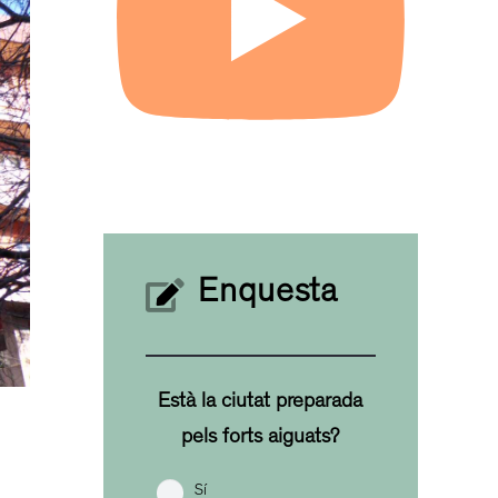
Enquesta
Està la ciutat preparada
pels forts aiguats?
Sí