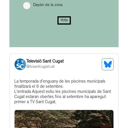
Depèn de la zona.
Vota
Televisió Sant Cugat
See
@
tvsantcugat.cat
Bluesky
Get
La temporada d’enguany de les piscines municipals
Profile
finalitzarà el 6 de setembre.
to
L'entrada Aquest estiu les piscines municipals de Sant
this
Cugat estaran obertes fins al setembre ha aparegut
primer a TV Sant Cugat.
post