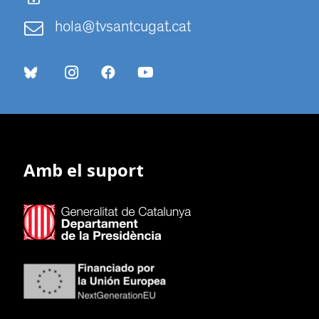
hola@tvsantcugat.cat
Amb el suport