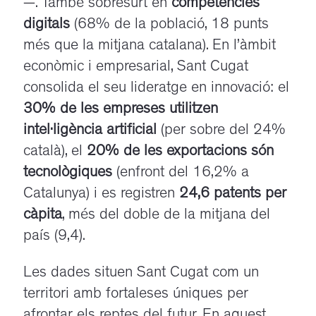
—. També sobresurt en
competències
digitals
(68% de la població, 18 punts
més que la mitjana catalana). En l’àmbit
econòmic i empresarial, Sant Cugat
consolida el seu lideratge en innovació: el
30% de les empreses utilitzen
intel·ligència artificial
(per sobre del 24%
català), el
20% de les exportacions són
tecnològiques
(enfront del 16,2% a
Catalunya) i es registren
24,6 patents per
càpita
, més del doble de la mitjana del
país (9,4).
Les dades situen Sant Cugat com un
territori amb fortaleses úniques per
afrontar els reptes del futur. En aquest