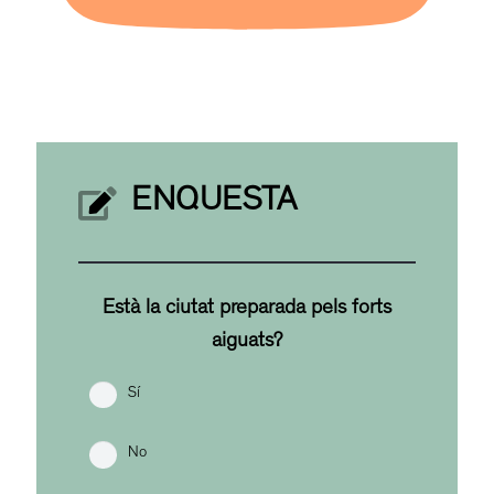
ENQUESTA
Està la ciutat preparada pels forts
aiguats?
Sí
No