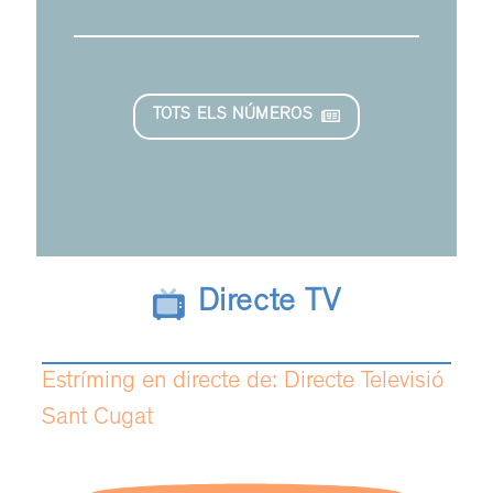
TOTS ELS NÚMEROS
Directe TV
Estríming en directe de: Directe Televisió
Sant Cugat