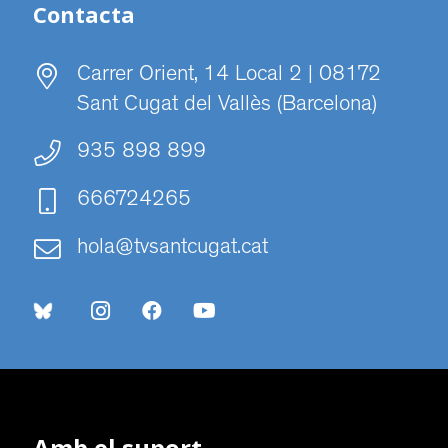
Contacta
Carrer Orient, 14 Local 2 | 08172
Sant Cugat del Vallès (Barcelona)
935 898 899
666724265
hola@tvsantcugat.cat
Amb el suport