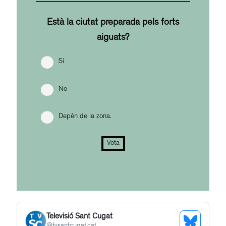
Està la ciutat preparada pels forts
aiguats?
Sí
No
Depèn de la zona.
Vota
Televisió Sant Cugat
@
tvsantcugat.cat