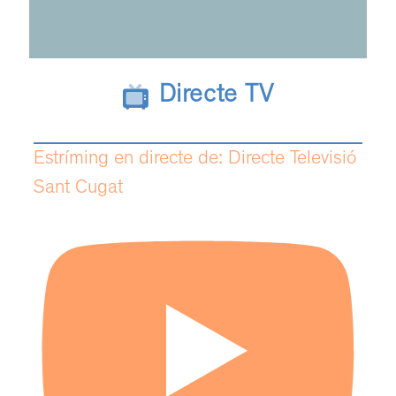
Directe TV
Estríming en directe de: Directe Televisió
Sant Cugat