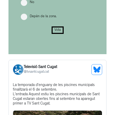
No
Depèn de la zona.
Vota
Televisió Sant Cugat
See
@
tvsantcugat.cat
Bluesky
Get
La temporada d’enguany de les piscines municipals
Profile
finalitzarà el 6 de setembre.
to
L'entrada Aquest estiu les piscines municipals de Sant
this
Cugat estaran obertes fins al setembre ha aparegut
primer a TV Sant Cugat.
post