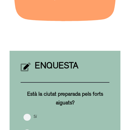
ENQUESTA
Està la ciutat preparada pels forts
aiguats?
Sí