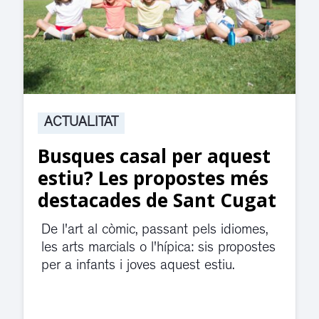
ACTUALITAT
Suspesa l’activitat als
jutjats de Rubí fins
divendres per una fuita
d’aigua
El servei de guàrdia i el jutjat de
violència de gènere s'han traslladat a
dependències de la carretera de Sant
Cugat.