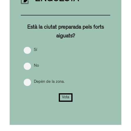
Està la ciutat preparada pels forts
aiguats?
Sí
No
Depèn de la zona.
Vota