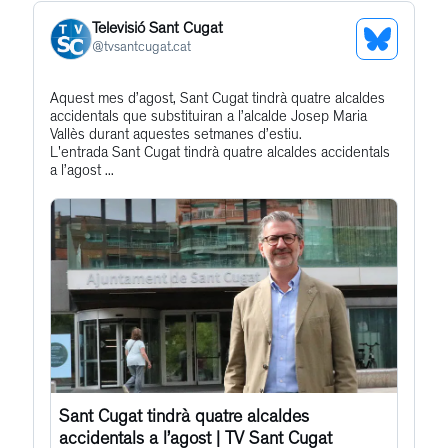
Televisió Sant Cugat
See
@
tvsantcugat.cat
Bluesky
Get
Aquest mes d’agost, Sant Cugat tindrà quatre alcaldes
Profile
accidentals que substituiran a l’alcalde Josep Maria
to
Vallès durant aquestes setmanes d’estiu.
this
L'entrada Sant Cugat tindrà quatre alcaldes accidentals
a l’agost ...
post
Sant Cugat tindrà quatre alcaldes
accidentals a l’agost | TV Sant Cugat