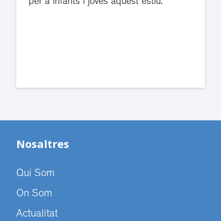
violència de gènere s'han traslladat a
dependències de la carretera de Sant
Cugat.
Nosaltres
Qui Som
On Som
Actualitat