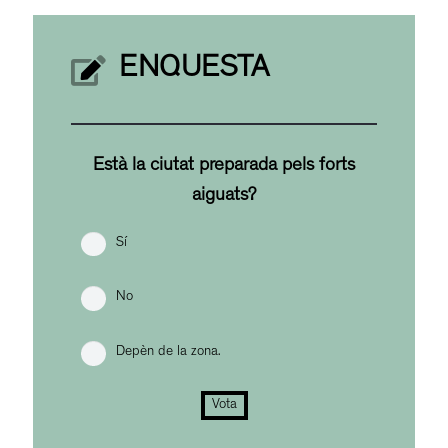
ENQUESTA
Està la ciutat preparada pels forts
aiguats?
Sí
No
Depèn de la zona.
Vota