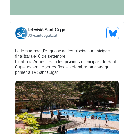
Televisió Sant Cugat
See
@
tvsantcugat.cat
Bluesky
Get
La temporada d’enguany de les piscines municipals
Profile
finalitzarà el 6 de setembre.
to
L'entrada Aquest estiu les piscines municipals de Sant
this
Cugat estaran obertes fins al setembre ha aparegut
primer a TV Sant Cugat.
post