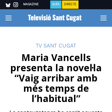
MAGAZINE
GUÍA
DIRECTE
TV SANT CUGAT
Maria Vancells
presenta la novel·la
“Vaig arribar amb
més temps de
l’habitual”