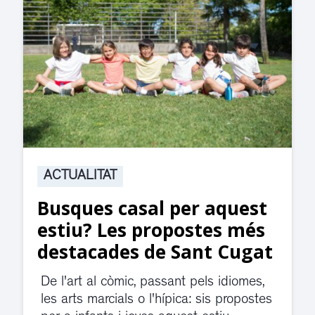
ACTUALITAT
Suspesa l’activitat als
jutjats de Rubí fins
divendres per una fuita
d’aigua
El servei de guàrdia i el jutjat de