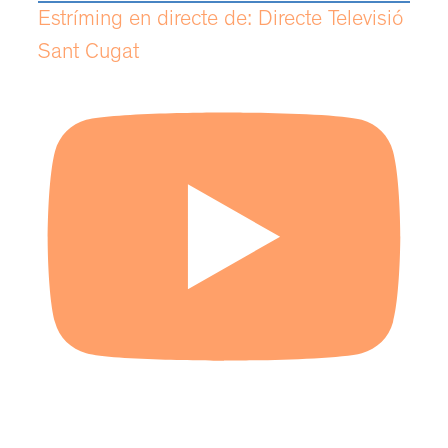
Estríming en directe de: Directe Televisió
Sant Cugat