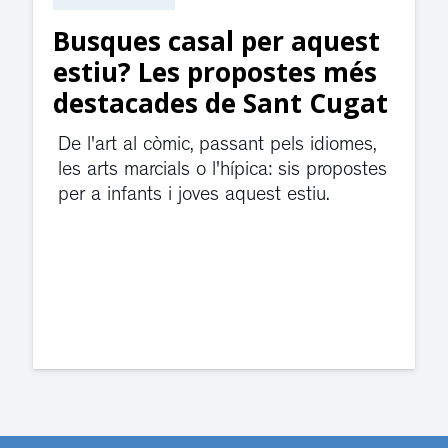
Busques casal per aquest
Su
estiu? Les propostes més
ju
destacades de Sant Cugat
di
d’
De l'art al còmic, passant pels idiomes,
les arts marcials o l'hípica: sis propostes
El 
per a infants i joves aquest estiu.
vio
dep
Cug