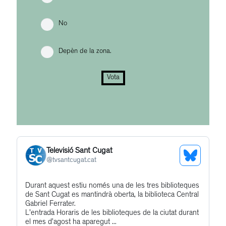
No
Depèn de la zona.
Vota
Televisió Sant Cugat
See
@
tvsantcugat.cat
Bluesky
Get
Durant aquest estiu només una de les tres biblioteques
Profile
de Sant Cugat es mantindrà oberta, la biblioteca Central
to
Gabriel Ferrater.
this
L'entrada Horaris de les biblioteques de la ciutat durant
el mes d’agost ha aparegut ...