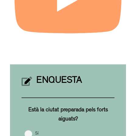
ENQUESTA
Està la ciutat preparada pels forts
aiguats?
Sí