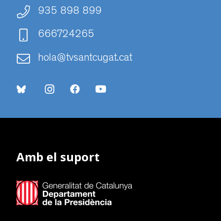
935 898 899
666724265
hola@tvsantcugat.cat
Amb el suport