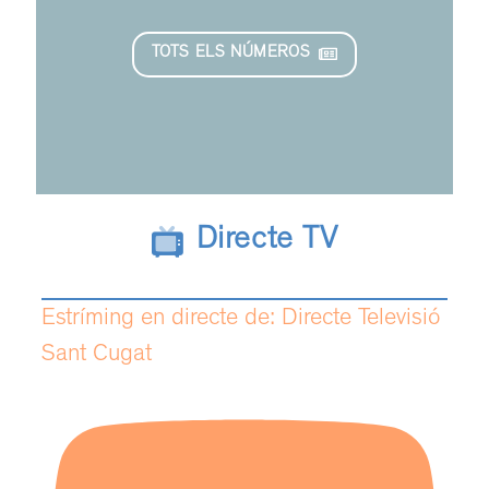
TOTS ELS NÚMEROS
Directe TV
Estríming en directe de: Directe Televisió
Sant Cugat