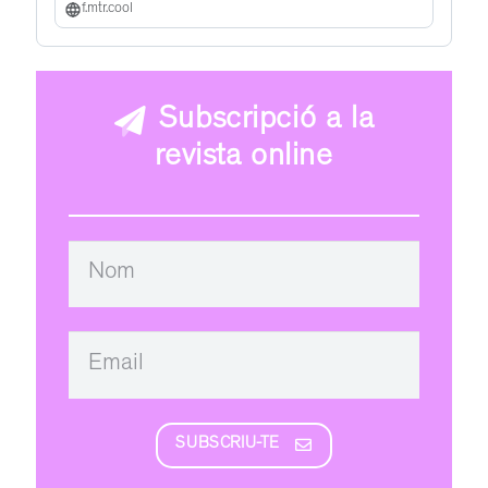
f.mtr.cool
Subscripció a la
revista online
SUBSCRIU-TE