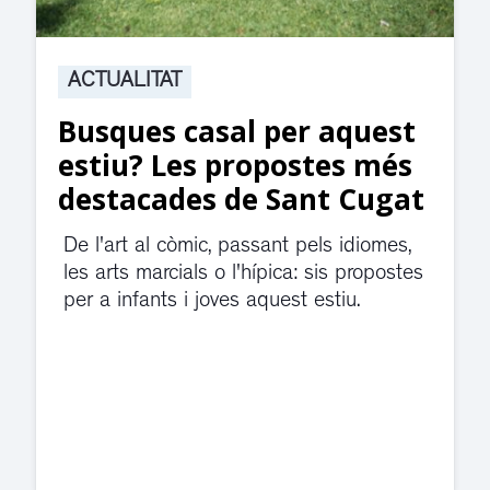
ACTUALITAT
Suspesa l’activitat als
jutjats de Rubí fins
divendres per una fuita
d’aigua
El servei de guàrdia i el jutjat de
violència de gènere s'han traslladat a
dependències de la carretera de Sant
Cugat.