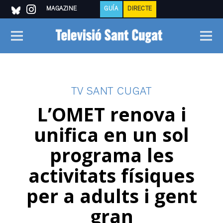
MAGAZINE
GUÍA
DIRECTE
TV SANT CUGAT
L’OMET renova i
unifica en un sol
programa les
activitats físiques
per a adults i gent
gran