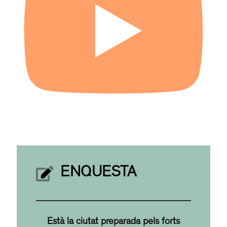
ENQUESTA
Està la ciutat preparada pels forts