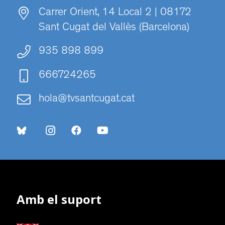
Carrer Orient, 14 Local 2 | 08172
Sant Cugat del Vallès (Barcelona)
935 898 899
666724265
hola@tvsantcugat.cat
Amb el suport