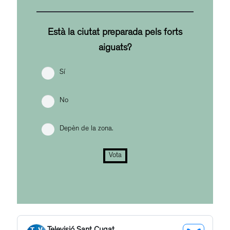
Està la ciutat preparada pels forts
aiguats?
Sí
No
Depèn de la zona.
Vota