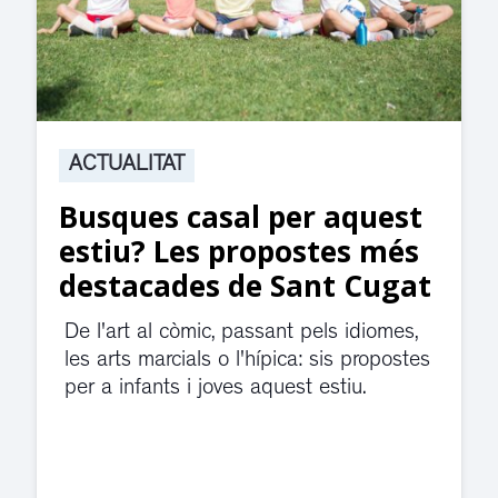
ACTUALITAT
per aquest
Suspesa l’activit
postes més
jutjats de Rubí f
 Sant Cugat
divendres per un
d’aigua
ant pels idiomes,
pica: sis propostes
El servei de guàrdia i el j
uest estiu.
violència de gènere s'han 
dependències de la carre
Cugat.