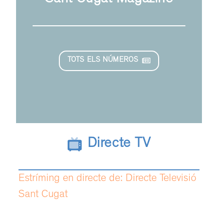
Sant Cugat Magazine
TOTS ELS NÚMEROS
Directe TV
Estríming en directe de: Directe Televisió
Sant Cugat