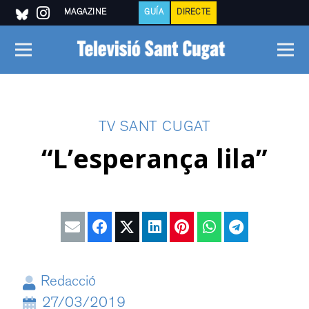
MAGAZINE
GUÍA
DIRECTE
TV SANT CUGAT
“L’esperança lila”
Redacció
27/03/2019