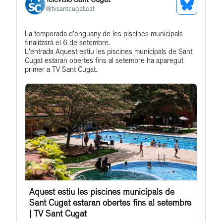
Televisió Sant Cugat
See
@
tvsantcugat.cat
Bluesky
Get
La temporada d’enguany de les piscines municipals
Profile
finalitzarà el 6 de setembre.
to
L'entrada Aquest estiu les piscines municipals de Sant
this
Cugat estaran obertes fins al setembre ha aparegut
primer a TV Sant Cugat.
post
Aquest estiu les piscines municipals de
Sant Cugat estaran obertes fins al setembre
| TV Sant Cugat