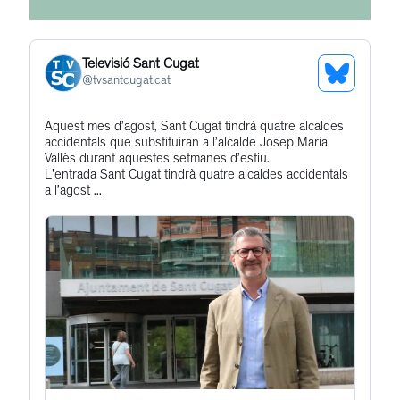
Televisió Sant Cugat
See
@
tvsantcugat.cat
Bluesky
Get
Aquest mes d’agost, Sant Cugat tindrà quatre alcaldes
Profile
accidentals que substituiran a l’alcalde Josep Maria
to
Vallès durant aquestes setmanes d’estiu.
this
L'entrada Sant Cugat tindrà quatre alcaldes accidentals
a l’agost ...
post