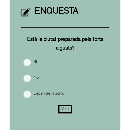
ENQUESTA
Està la ciutat preparada pels forts
aiguats?
Sí
No
Depèn de la zona.
Vota