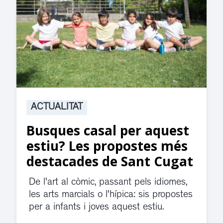
ACTUALITAT
Suspesa l’activitat als
jutjats de Rubí fins
divendres per una fuita
d’aigua
El servei de guàrdia i el jutjat de
violència de gènere s'han traslladat a