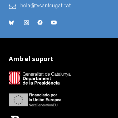
hola@tvsantcugat.cat
Amb el suport