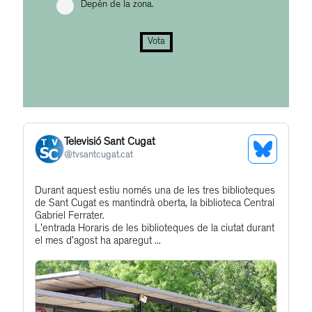
Depèn de la zona.
Vota
Televisió Sant Cugat
See
@
tvsantcugat.cat
Bluesky
Get
Durant aquest estiu només una de les tres biblioteques
Profile
de Sant Cugat es mantindrà oberta, la biblioteca Central
to
Gabriel Ferrater.
this
L'entrada Horaris de les biblioteques de la ciutat durant
el mes d’agost ha aparegut ...
post