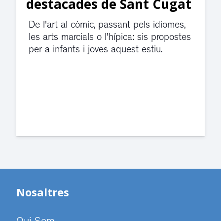
divendres per una fuita
d’aigua
El servei de guàrdia i el jutjat de
violència de gènere s'han traslladat a
dependències de la carretera de Sant
Cugat.
Nosaltres