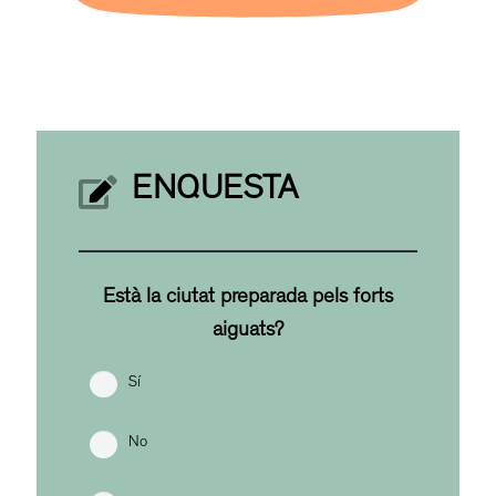
ENQUESTA
Està la ciutat preparada pels forts
aiguats?
Sí
No