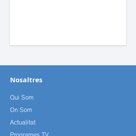
dependències de la carretera de Sant
Cugat.
Nosaltres
Qui Som
On Som
Actualitat
Programes TV