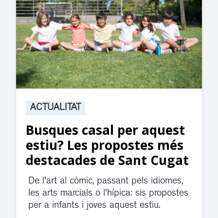
ACTUALITAT
Suspesa l’activitat als
jutjats de Rubí fins
divendres per una fuita
d’aigua
El servei de guàrdia i el jutjat de
violència de gènere s'han traslladat a