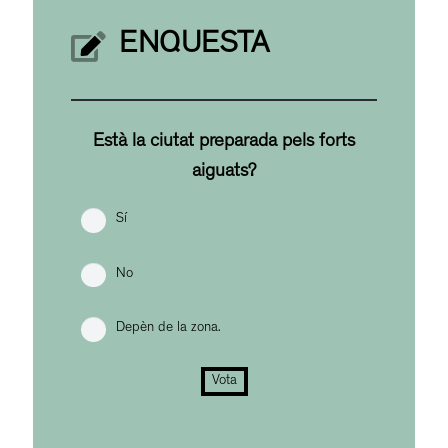
ENQUESTA
Està la ciutat preparada pels forts
aiguats?
Sí
No
Depèn de la zona.
Vota