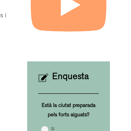
s i
Enquesta
Està la ciutat preparada
pels forts aiguats?
Sí