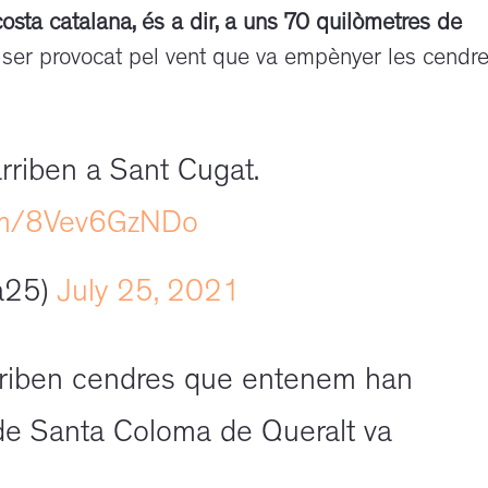
costa catalana, és a dir, a uns 70 quilòmetres de
er provocat pel vent que va empènyer les cendre
rriben a Sant Cugat.
com/8Vev6GzNDo
a25)
July 25, 2021
arriben cendres que entenem han
 de Santa Coloma de Queralt va