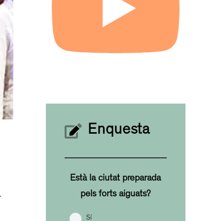
Enquesta
Està la ciutat preparada
pels forts aiguats?
í
Sí