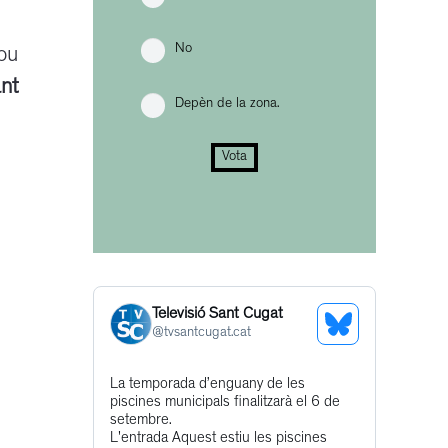
No
nou
ant
Depèn de la zona.
Vota
Televisió Sant Cugat
See
@
tvsantcugat.cat
Bluesky
Get
La temporada d’enguany de les
Profile
piscines municipals finalitzarà el 6 de
to
setembre.
this
L'entrada Aquest estiu les piscines