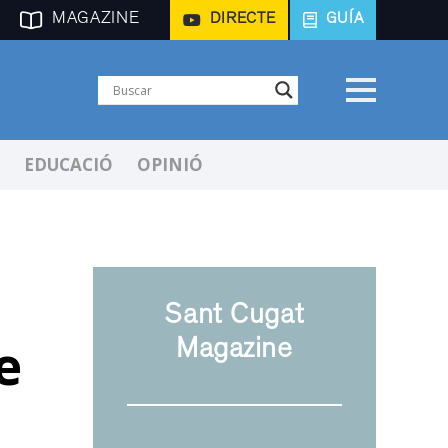
MAGAZINE
DIRECTE
GUÍA
EDUCACIÓ
OPINIÓ
Sant Cugat
e
Magazine