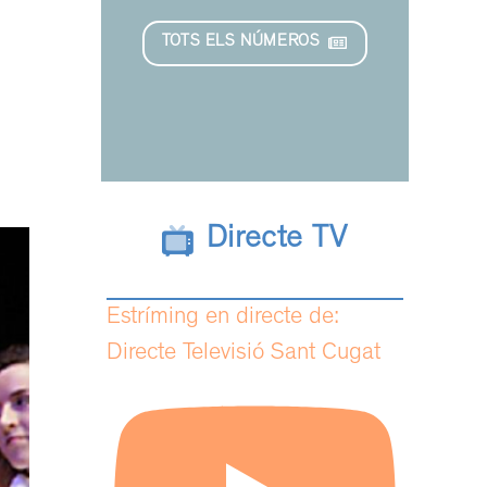
TOTS ELS NÚMEROS
Directe TV
Estríming en directe de:
Directe Televisió Sant Cugat