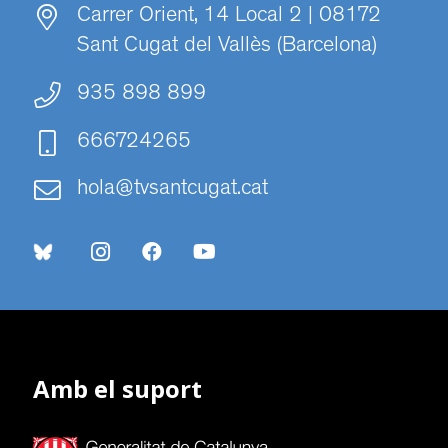
Carrer Orient, 14 Local 2 | 08172
Sant Cugat del Vallès (Barcelona)
935 898 899
666724265
hola@tvsantcugat.cat
Amb el suport