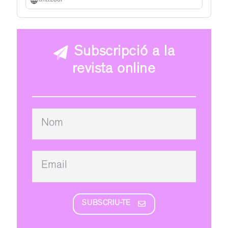
f.mtr.cool
Subscripció a la
revista online
SUBSCRIU-TE