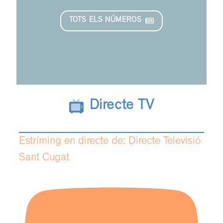
TOTS ELS NÚMEROS
Directe TV
Estríming en directe de: Directe Televisió
Sant Cugat