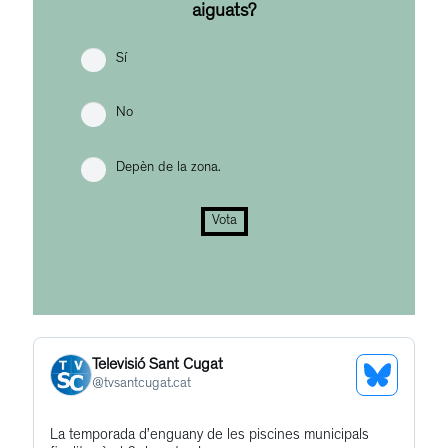
aiguats?
Sí
No
Depèn de la zona.
Vota
Televisió Sant Cugat
See
@
tvsantcugat.cat
Bluesky
Get
La temporada d’enguany de les piscines municipals
Profile