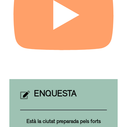
ENQUESTA
Està la ciutat preparada pels forts