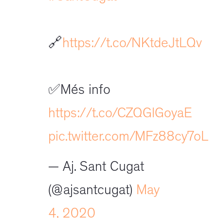
🔗
https://t.co/NKtdeJtLQv
✅Més info
https://t.co/CZQGlGoyaE
pic.twitter.com/MFz88cy7oL
— Aj. Sant Cugat
(@ajsantcugat)
May
4, 2020