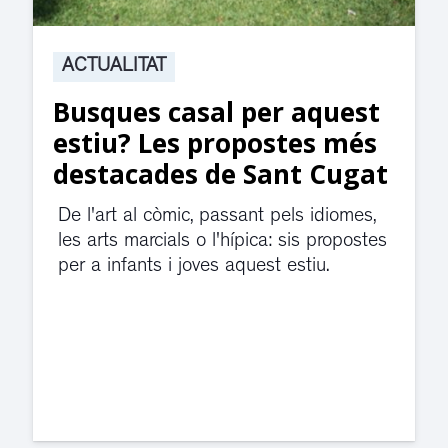
ACTUALITAT
Suspesa l’activitat als
jutjats de Rubí fins
divendres per una fuita
d’aigua
El servei de guàrdia i el jutjat de
violència de gènere s'han traslladat a
dependències de la carretera de Sant
Cugat.