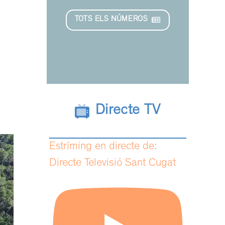
TOTS ELS NÚMEROS
Directe TV
Estríming en directe de:
Directe Televisió Sant Cugat