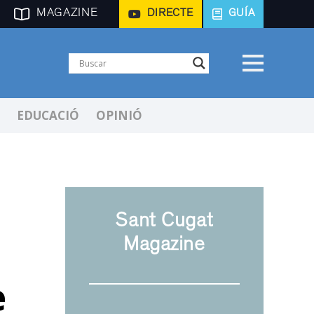
MAGAZINE
DIRECTE
GUÍA
EDUCACIÓ
OPINIÓ
Sant Cugat
Magazine
e