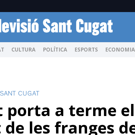
AT
CULTURA
POLÍTICA
ESPORTS
ECONOMIA
 SANT CUGAT
 porta a terme el
de les franges d