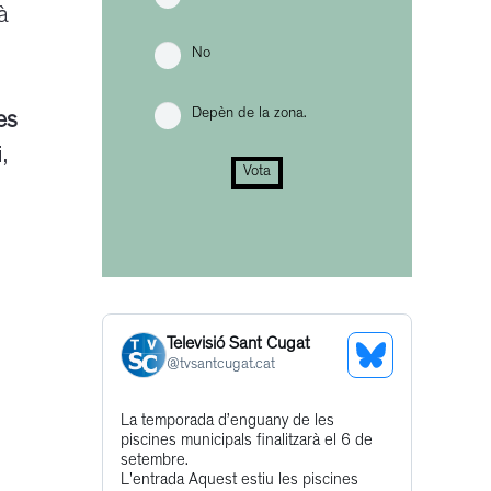
à
No
Depèn de la zona.
es
,
Vota
Televisió Sant Cugat
See
@
tvsantcugat.cat
Bluesky
Get
La temporada d’enguany de les
Profile
piscines municipals finalitzarà el 6 de
to
setembre.
this
L'entrada Aquest estiu les piscines