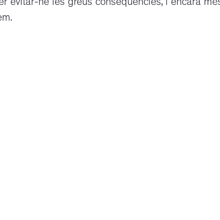
er evitar-ne les greus conseqüències, i encara mé
em.