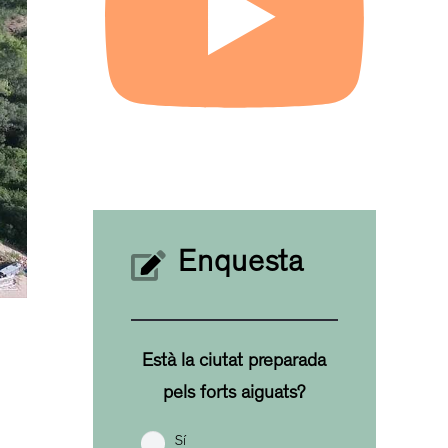
Enquesta
Està la ciutat preparada
pels forts aiguats?
Sí