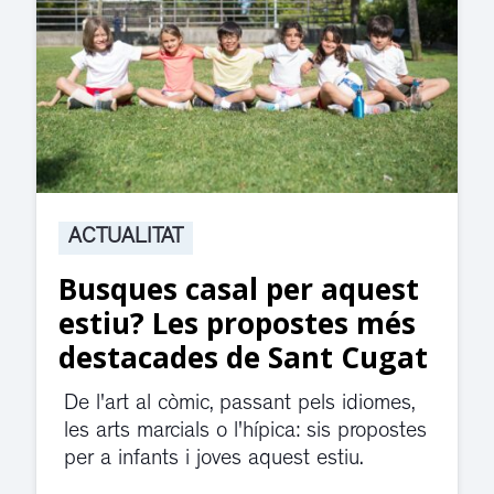
ACTUALITAT
Suspesa l’activitat als
jutjats de Rubí fins
divendres per una fuita
d’aigua
El servei de guàrdia i el jutjat de
violència de gènere s'han traslladat a