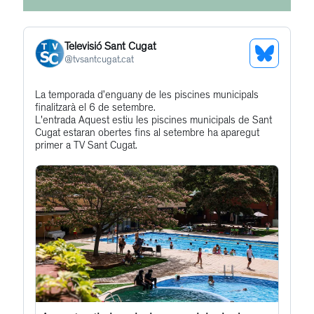
Televisió Sant Cugat
See
@
tvsantcugat.cat
Bluesky
Get
La temporada d’enguany de les piscines municipals
Profile
finalitzarà el 6 de setembre.
to
L'entrada Aquest estiu les piscines municipals de Sant
this
Cugat estaran obertes fins al setembre ha aparegut
primer a TV Sant Cugat.
post