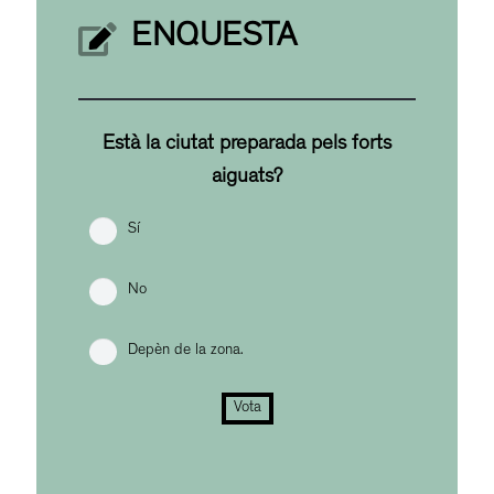
ENQUESTA
Està la ciutat preparada pels forts
aiguats?
Sí
No
Depèn de la zona.
Vota