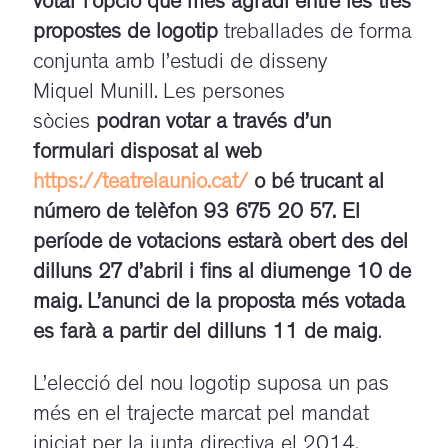
votar l’opció que més agradi entre les tres
propostes de logotip
treballades de forma
conjunta amb l’estudi de disseny
Miquel Munill. Les persones
sòcies
podran votar a través d’un
formulari disposat al web
https://teatrelaunio.cat/
o bé trucant al
número de telèfon 93 675 20 57.
El
període de votacions estarà obert des del
dilluns 27 d’abril i fins al diumenge 10 de
maig. L’anunci de la proposta més votada
es farà a partir del dilluns 11 de maig
.
L’elecció del nou logotip suposa un pas
més en el trajecte marcat pel mandat
iniciat per la junta directiva el 2014.