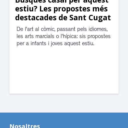
jutjats de Rubí fins
divendres per una fuita
d’aigua
El servei de guàrdia i el jutjat de
violència de gènere s'han traslladat a
dependències de la carretera de Sant
Cugat.
Nosaltres