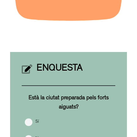
ENQUESTA
Està la ciutat preparada pels forts
aiguats?
Sí