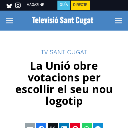
MAGAZINE
GUÍA
DIRECTE
TV SANT CUGAT
La Unió obre
votacions per
escollir el seu nou
logotip