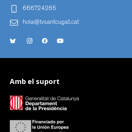
666724265
hola@tvsantcugat.cat
Amb el suport