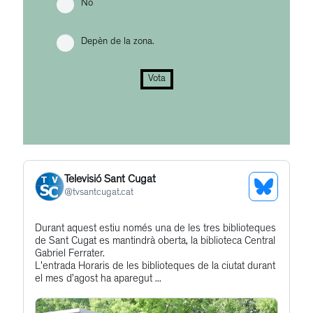
No
Depèn de la zona.
Vota
Televisió Sant Cugat
See
@
tvsantcugat.cat
Bluesky
Get
Durant aquest estiu només una de les tres biblioteques
Profile
de Sant Cugat es mantindrà oberta, la biblioteca Central
to
Gabriel Ferrater.
this
L'entrada Horaris de les biblioteques de la ciutat durant
el mes d’agost ha aparegut ...
post