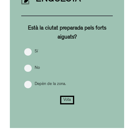
Està la ciutat preparada pels forts
aiguats?
Sí
No
Depèn de la zona.
Vota