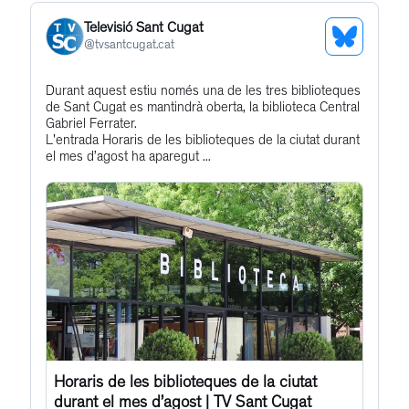
Televisió Sant Cugat
See
@
tvsantcugat.cat
Bluesky
Get
Durant aquest estiu només una de les tres biblioteques
Profile
de Sant Cugat es mantindrà oberta, la biblioteca Central
to
Gabriel Ferrater.
this
L'entrada Horaris de les biblioteques de la ciutat durant
el mes d’agost ha aparegut ...
post
Horaris de les biblioteques de la ciutat
durant el mes d’agost | TV Sant Cugat