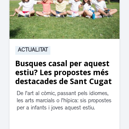
ACTUALITAT
st
Suspesa l’activitat als
és
jutjats de Rubí fins
gat
divendres per una fuita
d’aigua
es,
ostes
El servei de guàrdia i el jutjat de
violència de gènere s'han traslladat a
dependències de la carretera de Sant
Cugat.