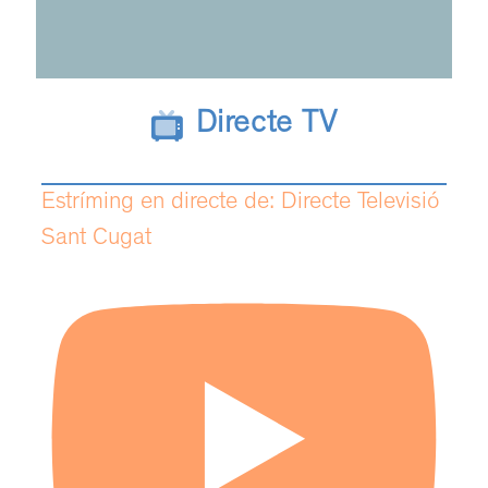
Directe TV
Estríming en directe de: Directe Televisió
Sant Cugat