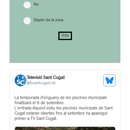
No
Depèn de la zona.
Vota
Televisió Sant Cugat
See
@
tvsantcugat.cat
Bluesky
Get
La temporada d’enguany de les piscines municipals
Profile
finalitzarà el 6 de setembre.
to
L'entrada Aquest estiu les piscines municipals de Sant
this
Cugat estaran obertes fins al setembre ha aparegut
primer a TV Sant Cugat.
post