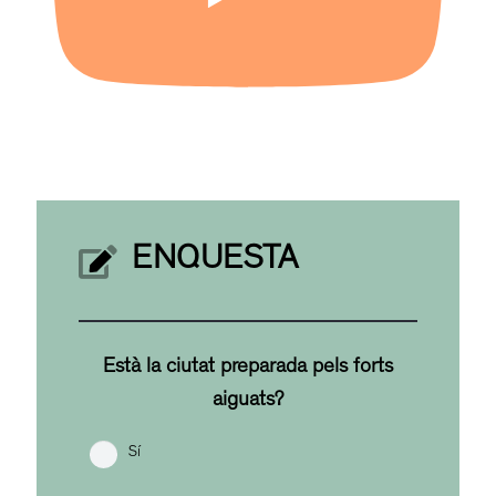
ENQUESTA
Està la ciutat preparada pels forts
aiguats?
Sí