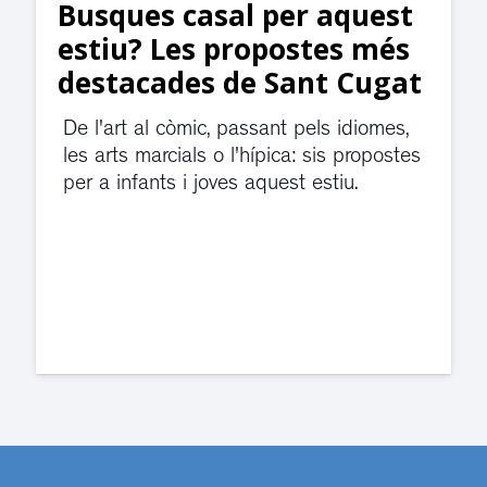
Suspesa l’activitat als
jutjats de Rubí fins
divendres per una fuita
d’aigua
El servei de guàrdia i el jutjat de
violència de gènere s'han traslladat a
dependències de la carretera de Sant
Cugat.