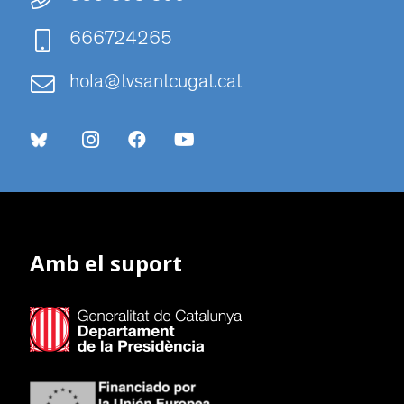
666724265
hola@tvsantcugat.cat
Amb el suport