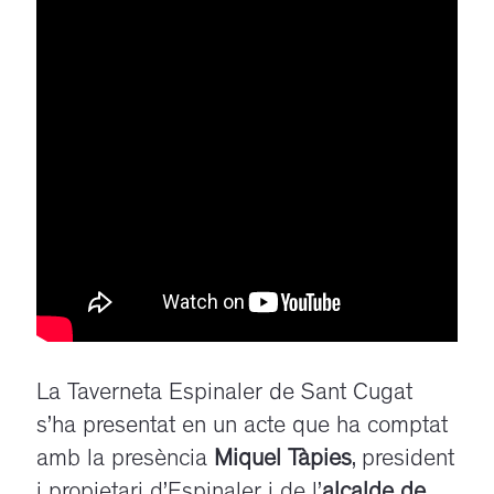
La Taverneta Espinaler de Sant Cugat
s’ha presentat en un acte que ha comptat
amb la presència
Miquel Tàpies
, president