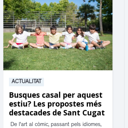
ACTUALITAT
Suspesa l’activitat als
jutjats de Rubí fins
divendres per una fuita
d’aigua