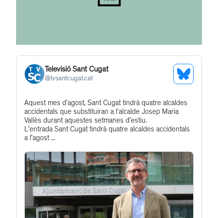
Televisió Sant Cugat
See
@
tvsantcugat.cat
Bluesky
Get
Aquest mes d’agost, Sant Cugat tindrà quatre alcaldes
Profile
accidentals que substituiran a l’alcalde Josep Maria
to
Vallès durant aquestes setmanes d’estiu.
this
L'entrada Sant Cugat tindrà quatre alcaldes accidentals
a l’agost ...
post