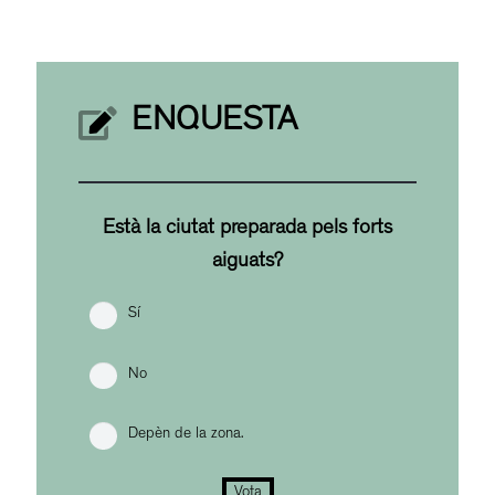
ENQUESTA
Està la ciutat preparada pels forts
aiguats?
Sí
No
Depèn de la zona.
Vota