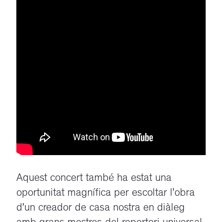
Aquest concert també ha estat una
oportunitat magnífica per escoltar l’obra
d’un creador de
casa
nostra en diàleg