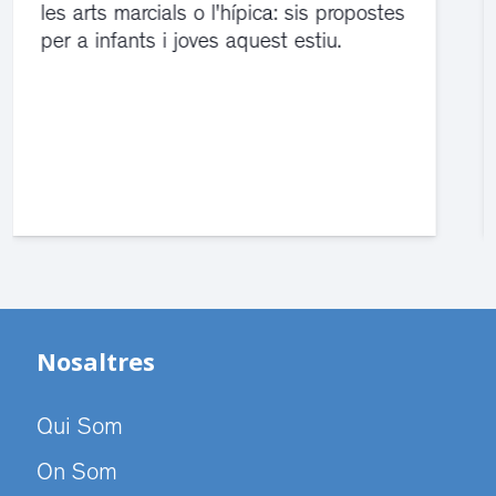
El servei de guàrdia i el jutjat de
violència de gènere s'han traslladat a
dependències de la carretera de Sant
Cugat.
Nosaltres
Qui Som
On Som