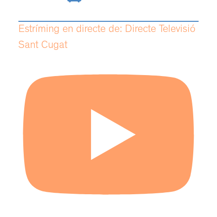
Estríming en directe de: Directe Televisió
Sant Cugat