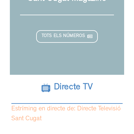
TOTS ELS NÚMEROS
Directe TV
Estríming en directe de: Directe Televisió
Sant Cugat