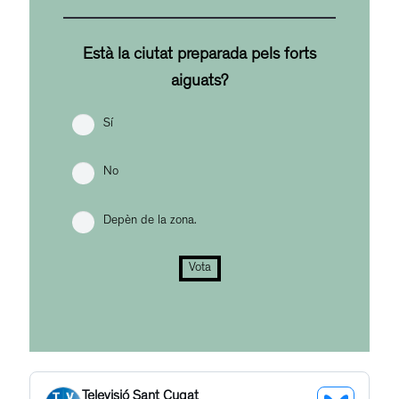
Està la ciutat preparada pels forts
aiguats?
Sí
No
Depèn de la zona.
Vota
Televisió Sant Cugat