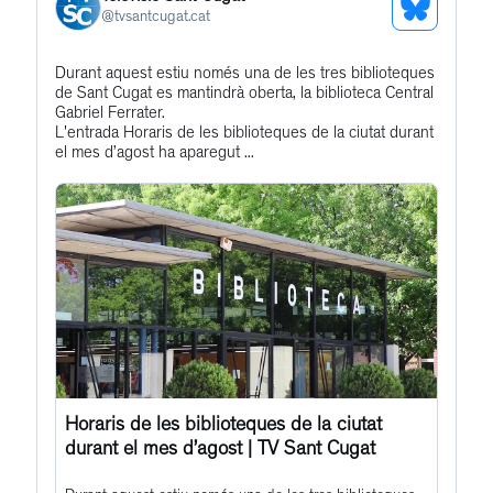
See
@
tvsantcugat.cat
Bluesky
Get
Durant aquest estiu només una de les tres biblioteques
Profile
de Sant Cugat es mantindrà oberta, la biblioteca Central
to
Gabriel Ferrater.
this
L'entrada Horaris de les biblioteques de la ciutat durant
el mes d’agost ha aparegut ...
post
Horaris de les biblioteques de la ciutat
durant el mes d’agost | TV Sant Cugat