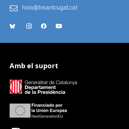
hola@tvsantcugat.cat
Amb el suport