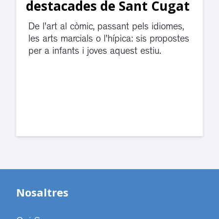
t Cugat
divendres per una f
d’aigua
ls idiomes,
sis propostes
El servei de guàrdia i el jutjat 
estiu.
violència de gènere s'han trasl
dependències de la carretera 
Cugat.
Nosaltres