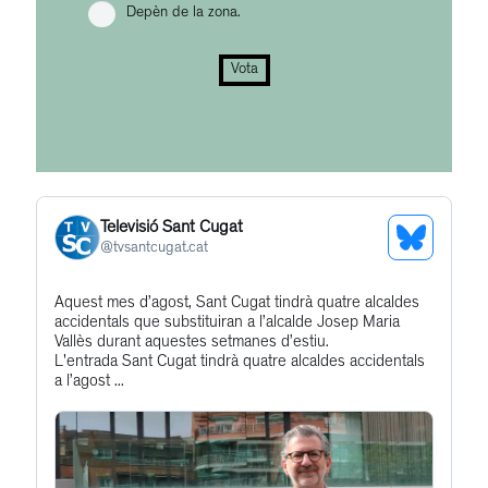
Depèn de la zona.
Vota
Televisió Sant Cugat
See
@
tvsantcugat.cat
Bluesky
Get
Aquest mes d’agost, Sant Cugat tindrà quatre alcaldes
Profile
accidentals que substituiran a l’alcalde Josep Maria
to
Vallès durant aquestes setmanes d’estiu.
this
L'entrada Sant Cugat tindrà quatre alcaldes accidentals
a l’agost ...
post