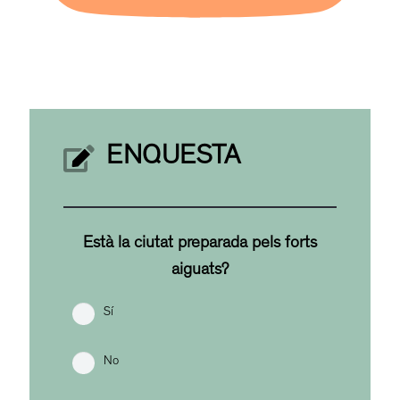
ENQUESTA
Està la ciutat preparada pels forts
aiguats?
Sí
No