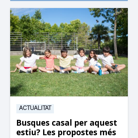
ACTUALITAT
 aquest
Suspesa l’activitat a
tes més
jutjats de Rubí fins