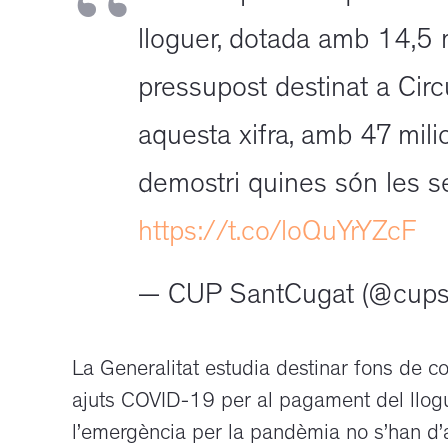
lloguer, dotada amb 14,5 m
pressupost destinat a Circ
aquesta xifra, amb 47 mili
demostri quines són les se
https://t.co/loQuYrYZcF
— CUP SantCugat (@cups
La Generalitat estudia destinar fons de c
ajuts COVID-19 per al pagament del llogue
l’emergència per la pandèmia no s’han d