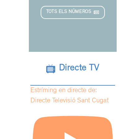
TOTS ELS NÚMEROS
Directe TV
Estríming en directe de:
Directe Televisió Sant Cugat