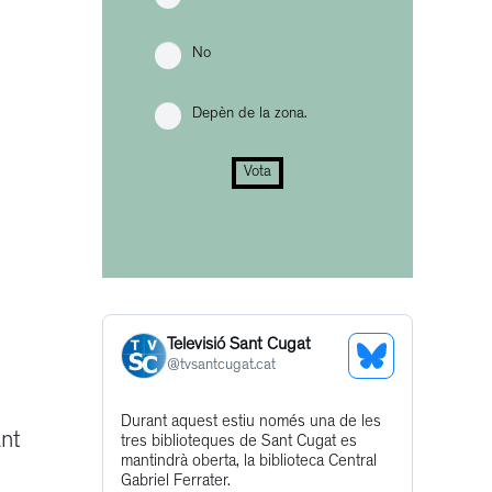
No
Depèn de la zona.
Vota
Televisió Sant Cugat
See
@
tvsantcugat.cat
Bluesky
Get
Durant aquest estiu només una de les
Profile
nt
tres biblioteques de Sant Cugat es
to
mantindrà oberta, la biblioteca Central
this
Gabriel Ferrater.