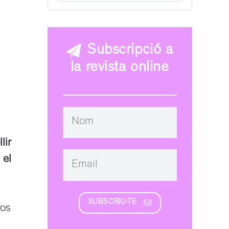
Subscripció a
la revista online
lir
 el
SUBSCRIU-TE
ros
l