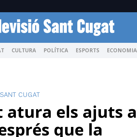
AT
CULTURA
POLÍTICA
ESPORTS
ECONOMIA
 SANT CUGAT
 atura els ajuts a
esprés que la