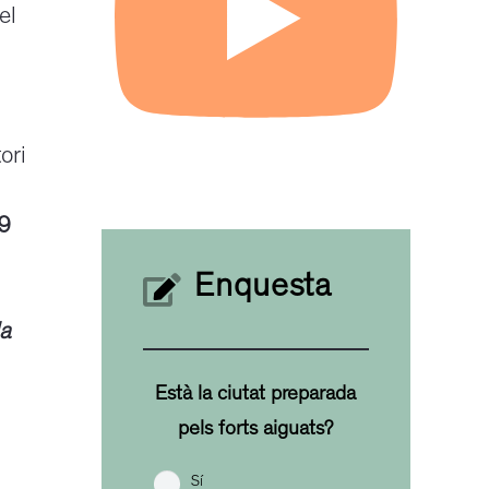
el
ori
29
Enquesta
da
Està la ciutat preparada
pels forts aiguats?
Sí