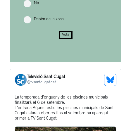
No
Depèn de la zona.
Vota
Televisió Sant Cugat
See
@
tvsantcugat.cat
Bluesky
Get
La temporada d’enguany de les piscines municipals
Profile
finalitzarà el 6 de setembre.
to
L'entrada Aquest estiu les piscines municipals de Sant
this
Cugat estaran obertes fins al setembre ha aparegut
primer a TV Sant Cugat.
post