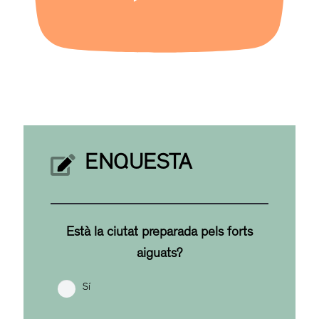
ENQUESTA
Està la ciutat preparada pels forts
aiguats?
Sí