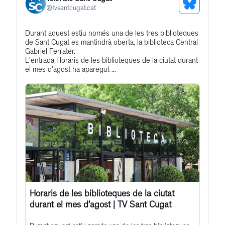
See
@
tvsantcugat.cat
Bluesky
Get
Durant aquest estiu només una de les tres biblioteques
Profile
de Sant Cugat es mantindrà oberta, la biblioteca Central
to
Gabriel Ferrater.
this
L'entrada Horaris de les biblioteques de la ciutat durant
el mes d’agost ha aparegut ...
post
Horaris de les biblioteques de la ciutat
durant el mes d’agost | TV Sant Cugat