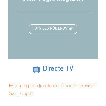
TOTS ELS NÚMEROS
Directe TV
Estríming en directe de: Directe Televisió
Sant Cugat