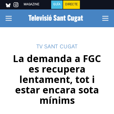
MAGAZINE
GUÍA
DIRECTE
TV SANT CUGAT
La demanda a FGC
es recupera
lentament, tot i
estar encara sota
mínims