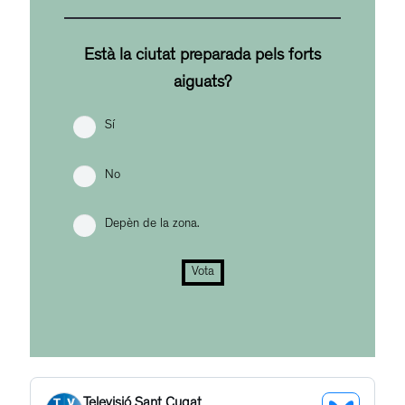
Està la ciutat preparada pels forts
aiguats?
Sí
No
Depèn de la zona.
Vota
Televisió Sant Cugat