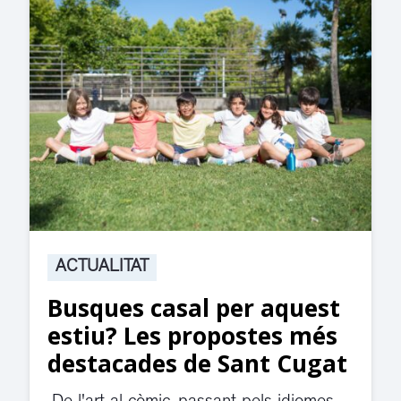
ACTUALITAT
Suspesa l’activitat als
jutjats de Rubí fins
divendres per una fuita
d’aigua