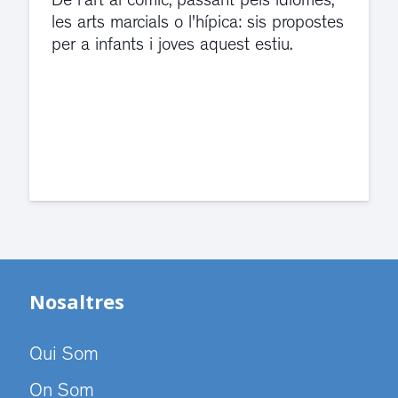
El servei de guàrdia i el jutjat de
violència de gènere s'han traslladat a
dependències de la carretera de Sant
Cugat.
Nosaltres
Qui Som
On Som