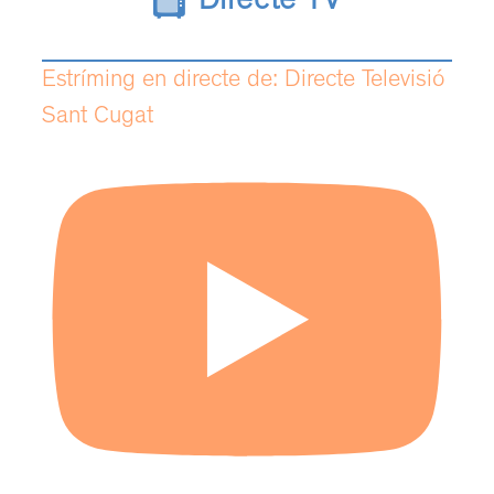
Directe TV
Estríming en directe de: Directe Televisió
Sant Cugat