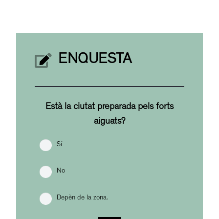
ENQUESTA
Està la ciutat preparada pels forts
aiguats?
Sí
No
Depèn de la zona.