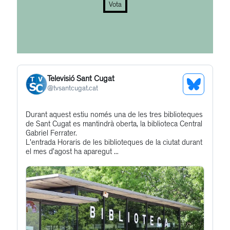
Vota
Televisió Sant Cugat
See
@
tvsantcugat.cat
Bluesky
Get
Durant aquest estiu només una de les tres biblioteques
Profile
de Sant Cugat es mantindrà oberta, la biblioteca Central
to
Gabriel Ferrater.
this
L'entrada Horaris de les biblioteques de la ciutat durant
el mes d’agost ha aparegut ...
post