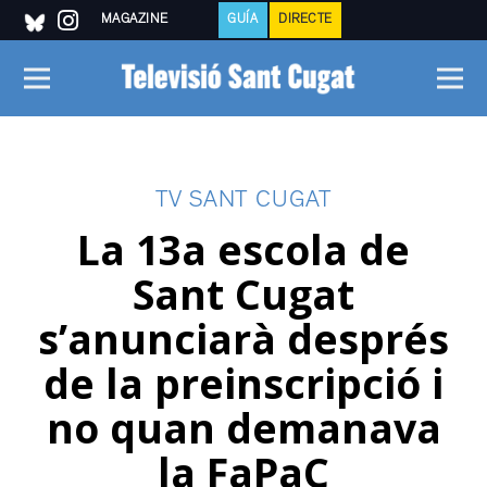
MAGAZINE
GUÍA
DIRECTE
TV SANT CUGAT
La 13a escola de
Sant Cugat
s’anunciarà després
de la preinscripció i
no quan demanava
la FaPaC