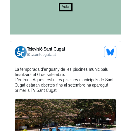
Vota
Televisió Sant Cugat
See
@
tvsantcugat.cat
Bluesky
Get
La temporada d’enguany de les piscines municipals
Profile
finalitzarà el 6 de setembre.
to
L'entrada Aquest estiu les piscines municipals de Sant
this
Cugat estaran obertes fins al setembre ha aparegut
primer a TV Sant Cugat.
post