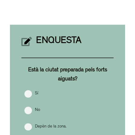
ENQUESTA
Està la ciutat preparada pels forts
aiguats?
Sí
No
Depèn de la zona.