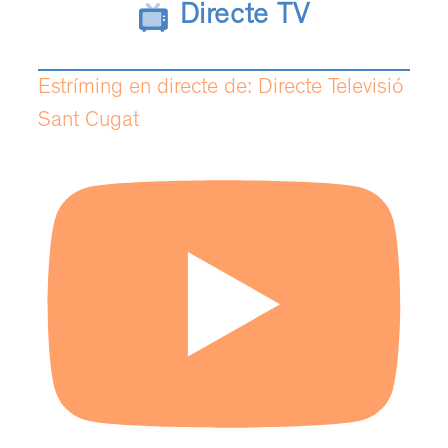
Directe TV
Estríming en directe de: Directe Televisió
Sant Cugat