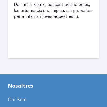
d’aigua
El servei de guàrdia i el jutjat de
violència de gènere s'han traslladat a
dependències de la carretera de Sant
Cugat.
Nosaltres
Qui Som