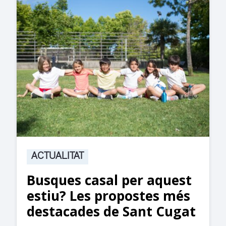
ACTUALITAT
t
Suspesa l’activitat als
jutjats de Rubí fins
t
divendres per una fuita