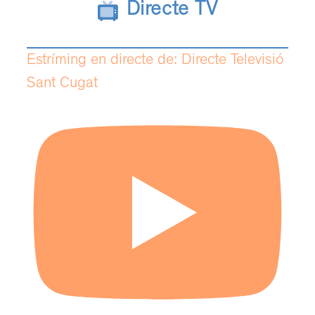
Directe TV
Estríming en directe de: Directe Televisió
Sant Cugat