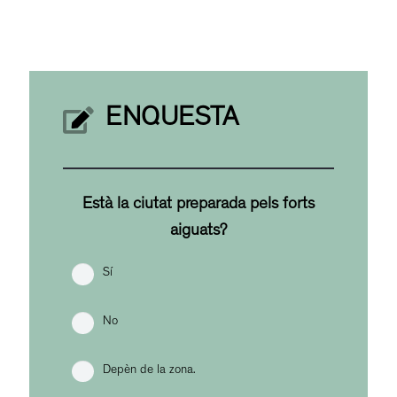
ENQUESTA
Està la ciutat preparada pels forts
aiguats?
Sí
No
Depèn de la zona.