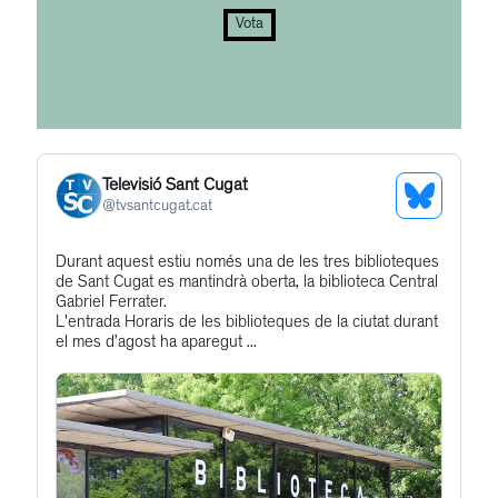
Vota
Televisió Sant Cugat
See
@
tvsantcugat.cat
Bluesky
Get
Durant aquest estiu només una de les tres biblioteques
Profile
de Sant Cugat es mantindrà oberta, la biblioteca Central
to
Gabriel Ferrater.
this
L'entrada Horaris de les biblioteques de la ciutat durant
el mes d’agost ha aparegut ...
post