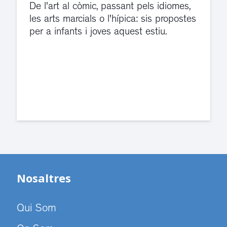
d’aigua
es
El servei de guàrdia i el jutjat de
violència de gènere s'han traslladat a
dependències de la carretera de Sant
Cugat.
Nosaltres
Qui Som