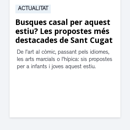
ACTUALITAT
Suspesa l’activitat als
jutjats de Rubí fins
divendres per una fuita
d’aigua
El servei de guàrdia i el jutjat de
violència de gènere s'han traslladat a
dependències de la carretera de Sant
Cugat.