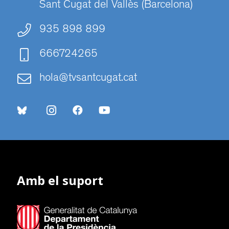
Sant Cugat del Vallès (Barcelona)
935 898 899
666724265
hola@tvsantcugat.cat
Amb el suport