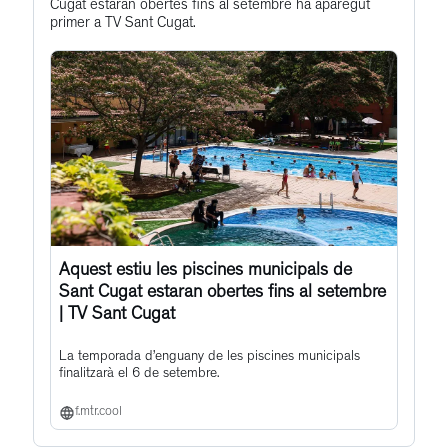
this
Cugat estaran obertes fins al setembre ha aparegut
primer a TV Sant Cugat.
post
Aquest estiu les piscines municipals de
Sant Cugat estaran obertes fins al setembre
| TV Sant Cugat
La temporada d’enguany de les piscines municipals
finalitzarà el 6 de setembre.
f.mtr.cool