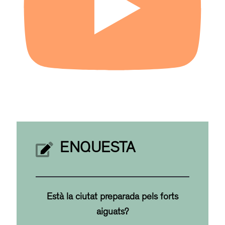
ENQUESTA
Està la ciutat preparada pels forts
aiguats?