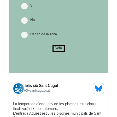
Sí
No
Depèn de la zona.
Vota
Televisió Sant Cugat
See
@
tvsantcugat.cat
Bluesky
Get
La temporada d’enguany de les piscines municipals
Profile
finalitzarà el 6 de setembre.
to
L'entrada Aquest estiu les piscines municipals de Sant