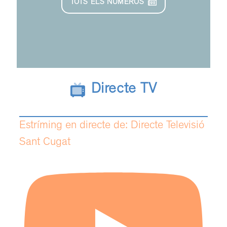
TOTS ELS NÚMEROS
Directe TV
Estríming en directe de: Directe Televisió
Sant Cugat