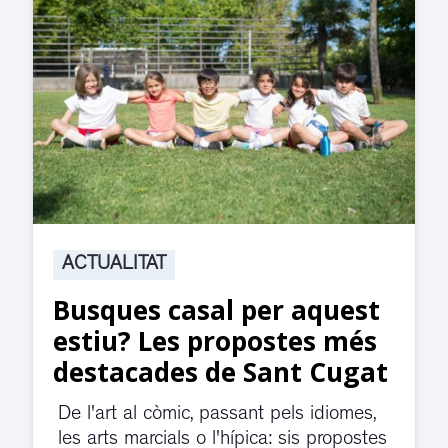
ACTUALITAT
uest
Suspesa l’activitat als
 més
jutjats de Rubí fins
Cugat
divendres per una fuit
d’aigua
diomes,
ropostes
El servei de guàrdia i el jutjat de