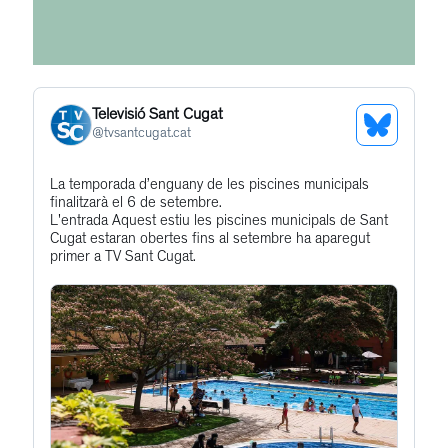
Televisió Sant Cugat
See
@
tvsantcugat.cat
Bluesky
Get
La temporada d’enguany de les piscines municipals
Profile
finalitzarà el 6 de setembre.
to
L'entrada Aquest estiu les piscines municipals de Sant
this
Cugat estaran obertes fins al setembre ha aparegut
primer a TV Sant Cugat.
post