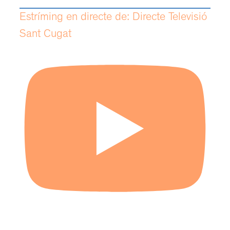
Estríming en directe de: Directe Televisió
Sant Cugat