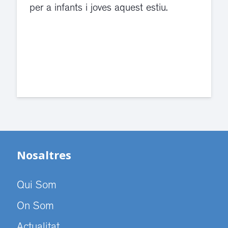
.
violència de gènere s'han traslladat
dependències de la carretera de S
Cugat.
Nosaltres
Qui Som
On Som