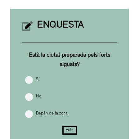
ENQUESTA
Està la ciutat preparada pels forts
aiguats?
Sí
No
Depèn de la zona.
Vota