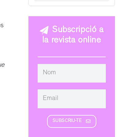
és
Subscripció a
la revista online
ue
SUBSCRIU-TE