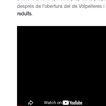
després de l’obertura del de Volpelleres i
reduïts
.