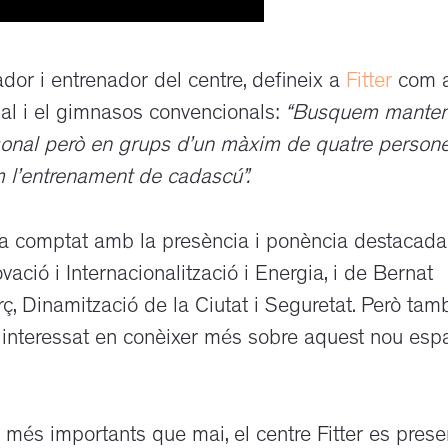
ador i entrenador del centre, defineix a
Fitter
com 
al i el gimnasos convencionals:
“Busquem manten
rsonal però en grups d’un màxim de quatre person
im l’entrenament de cadascú”.
ha comptat amb la presència i ponència destacada
ació i Internacionalització i Energia, i de Bernat
rç, Dinamització de la Ciutat i Seguretat. Però tam
c interessat en conèixer més sobre aquest nou espa
n més importants que mai, el centre Fitter es prese