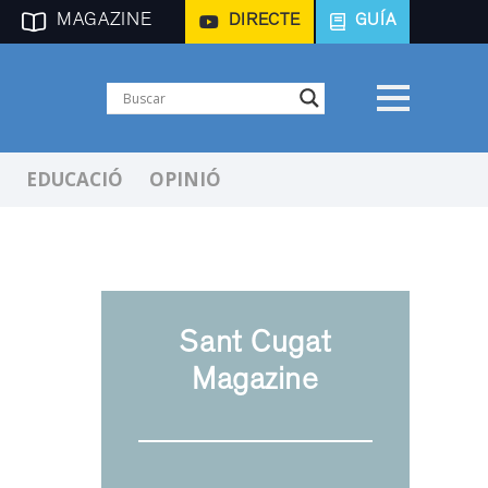
MAGAZINE
DIRECTE
GUÍA
EDUCACIÓ
OPINIÓ
Sant Cugat
Magazine