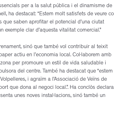
sencials per a la salut pública i el dinamisme de 
rnell, ha destacat: “Estem molt satisfets de veure c
 que saben aprofitar el potencial d’una ciutat
 exemple clar d’aquesta vitalitat comercial.”
renament, sinó que també vol contribuir al teixit
paper actiu en l’economia local. Col·laborem amb
zona per promoure un estil de vida saludable i
mpulsora del centre. També ha destacat que “estem
olpelleres, i agraïm a l’Associació de Veïns de
uport que dona al negoci local.”. Ha conclòs declara
senta unes noves instal·lacions, sinó també un