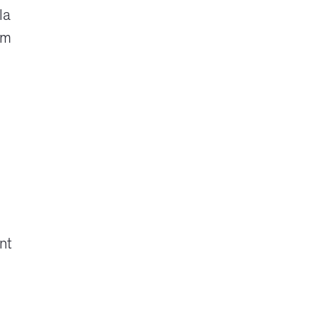
la
om
nt