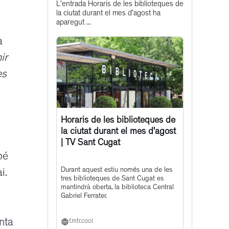
L'entrada Horaris de les biblioteques de
post
la ciutat durant el mes d’agost ha
aparegut ...
a
ir
es
Horaris de les biblioteques de
la ciutat durant el mes d’agost
| TV Sant Cugat
bé
Durant aquest estiu només una de les
i.
tres biblioteques de Sant Cugat es
mantindrà oberta, la biblioteca Central
Gabriel Ferrater.
nta
f.mtr.cool