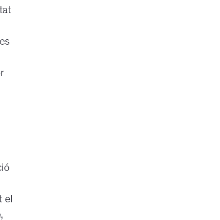
tat
ies
r
ció
t el
,