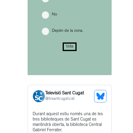
No
Depèn de la zona.
Vota
Televisió Sant Cugat
See
@
tvsantcugat.cat
Bluesky
Get
Durant aquest estiu només una de les
Profile
tres biblioteques de Sant Cugat es
to
mantindrà oberta, la biblioteca Central
this
Gabriel Ferrater.