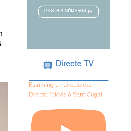
TOTS ELS NÚMEROS
n
6
Directe TV
Estríming en directe de:
Directe Televisió Sant Cugat