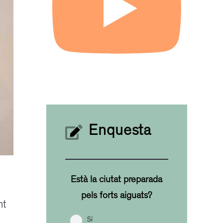
Enquesta
Està la ciutat preparada
pels forts aiguats?
nt
Sí