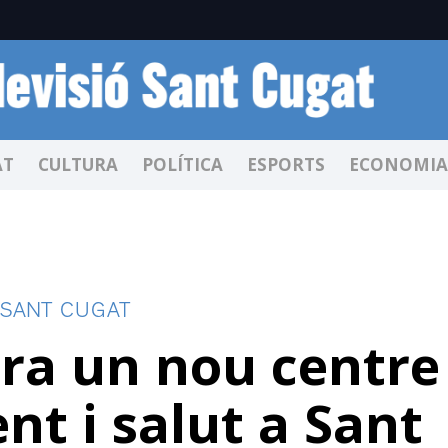
AT
CULTURA
POLÍTICA
ESPORTS
ECONOMIA
 SANT CUGAT
ura un nou centre
t i salut a Sant