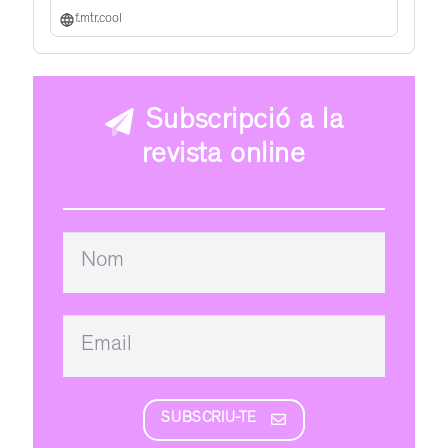
f.mtr.cool
Subscripció a la
revista online
SUBSCRIU-TE