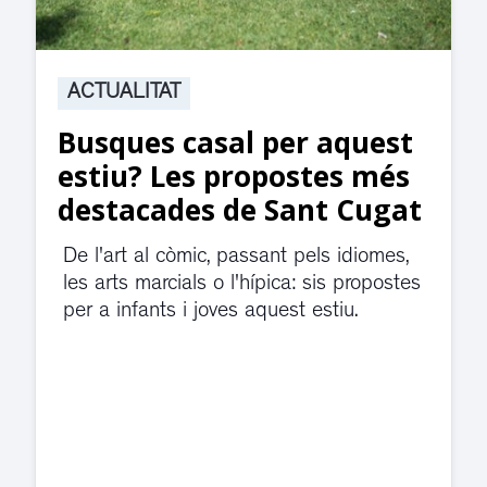
ACTUALITAT
Suspesa l’activitat als
jutjats de Rubí fins
divendres per una fuita
d’aigua
El servei de guàrdia i el jutjat de
violència de gènere s'han traslladat a
dependències de la carretera de Sant
Cugat.