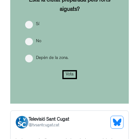
Està la ciutat preparada pels forts
aiguats?
Sí
No
Depèn de la zona.
Vota
Televisió Sant Cugat
See
@
tvsantcugat.cat
Bluesky