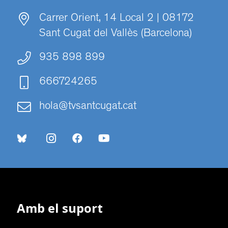
Carrer Orient, 14 Local 2 | 08172
Sant Cugat del Vallès (Barcelona)
935 898 899
666724265
hola@tvsantcugat.cat
Amb el suport