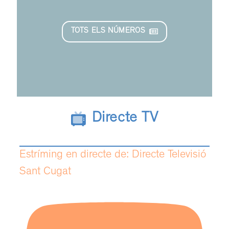
TOTS ELS NÚMEROS
Directe TV
Estríming en directe de: Directe Televisió
Sant Cugat