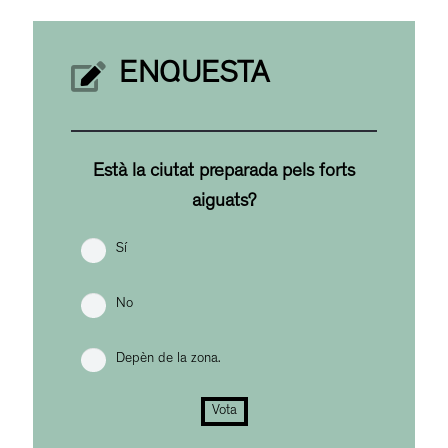
ENQUESTA
Està la ciutat preparada pels forts
aiguats?
Sí
No
Depèn de la zona.
Vota