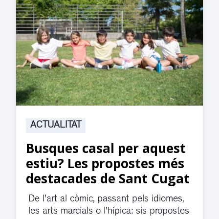
ACTUALITAT
Suspesa l’activitat als
jutjats de Rubí fins
divendres per una fuita
d’aigua
El servei de guàrdia i el jutjat de