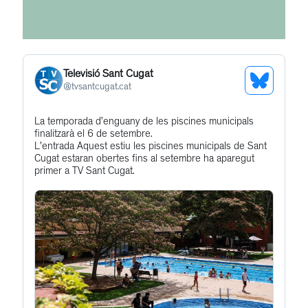
Televisió Sant Cugat
See
@
tvsantcugat.cat
Bluesky
Get
La temporada d’enguany de les piscines municipals
Profile
finalitzarà el 6 de setembre.
to
L'entrada Aquest estiu les piscines municipals de Sant
this
Cugat estaran obertes fins al setembre ha aparegut
primer a TV Sant Cugat.
post