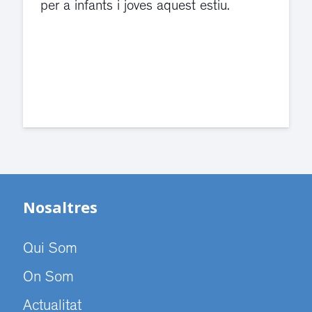
violència de gènere s'han traslladat a
dependències de la carretera de Sant
Cugat.
Nosaltres
Qui Som
On Som
Actualitat