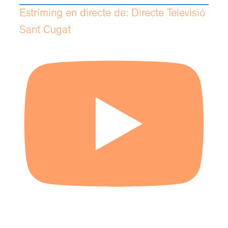
Estríming en directe de: Directe Televisió
Sant Cugat