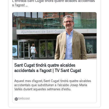
this
L'entrada Sant Cugat tindrà quatre alcaldes accidentals
a l’agost ...
post
Sant Cugat tindrà quatre alcaldes
accidentals a l’agost | TV Sant Cugat
Aquest mes d’agost, Sant Cugat tindrà quatre alcaldes
accidentals que substituiran a l’alcalde Josep Maria
Vallès durant aquestes setmanes d’estiu.
f.mtr.cool