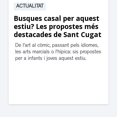
ACTUALITAT
 aquest
Suspesa l’activitat a
tes més
jutjats de Rubí fins
t Cugat
divendres per una f
d’aigua
ls idiomes,
sis propostes
El servei de guàrdia i el jutjat 
estiu.
violència de gènere s'han trasl
dependències de la carretera 
Cugat.