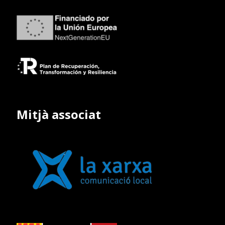
Mitjà associat