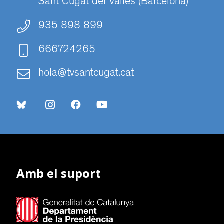
Sant Cugat del Vallès (Barcelona)
935 898 899
666724265
hola@tvsantcugat.cat
Amb el suport