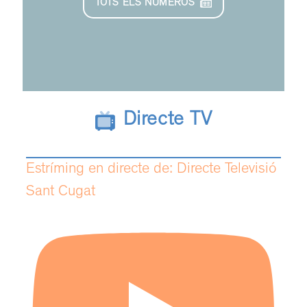
TOTS ELS NÚMEROS
Directe TV
Estríming en directe de: Directe Televisió
Sant Cugat