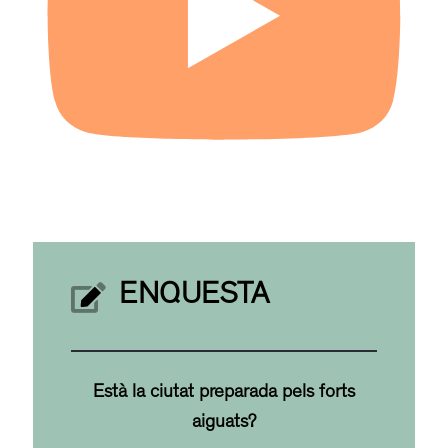
ENQUESTA
Està la ciutat preparada pels forts
aiguats?