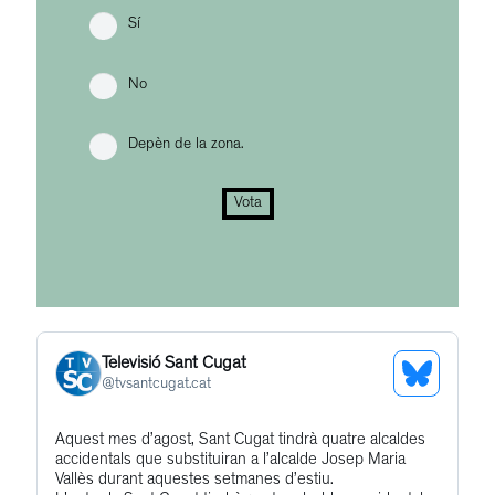
Sí
No
Depèn de la zona.
Vota
Televisió Sant Cugat
See
@
tvsantcugat.cat
Bluesky
Get
Aquest mes d’agost, Sant Cugat tindrà quatre alcaldes
Profile
accidentals que substituiran a l’alcalde Josep Maria
to
Vallès durant aquestes setmanes d’estiu.