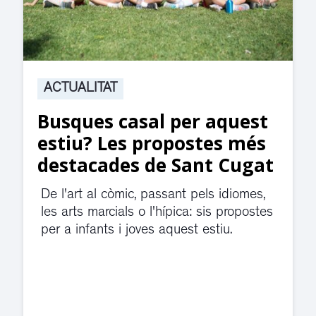
ACTUALITAT
Suspesa l’activitat als
jutjats de Rubí fins
divendres per una fuita
d’aigua
El servei de guàrdia i el jutjat de
violència de gènere s'han traslladat a
dependències de la carretera de Sant
Cugat.