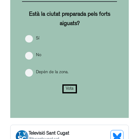
Està la ciutat preparada pels forts
aiguats?
Sí
No
Depèn de la zona.
Vota
Televisió Sant Cugat