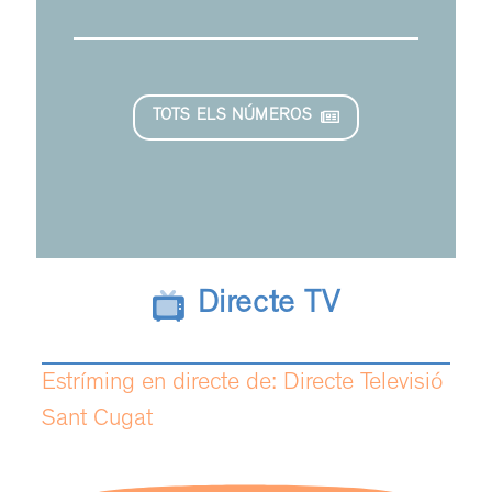
TOTS ELS NÚMEROS
Directe TV
Estríming en directe de: Directe Televisió
Sant Cugat