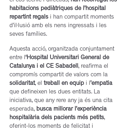
el cos tècnic i directius,
han recorregut les
habitacions pediàtriques de l’hospital
repartint regals
i han compartit moments
d’il·lusió amb els nens ingressats i les
seves famílies.
Aquesta acció, organitzada conjuntament
entre l
‘Hospital Universitari General de
Catalunya i el CE Sabadell
, reafirma el
compromís compartit de valors com la
solidaritat
, el
treball en equip
i l
’empatia
que defineixen les dues entitats. La
iniciativa, que any rere any ja és una cita
esperada,
busca millorar l’experiència
hospitalària dels pacients més petits
,
oferint-los moments de felicitat i