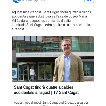
See
@
tvsantcugat.cat
Bluesky
Get
Aquest mes d’agost, Sant Cugat tindrà quatre alcaldes
Profile
accidentals que substituiran a l’alcalde Josep Maria
to
Vallès durant aquestes setmanes d’estiu.
this
L'entrada Sant Cugat tindrà quatre alcaldes accidentals
a l’agost ...
post
Sant Cugat tindrà quatre alcaldes
accidentals a l’agost | TV Sant Cugat
Aquest mes d’agost, Sant Cugat tindrà quatre alcaldes