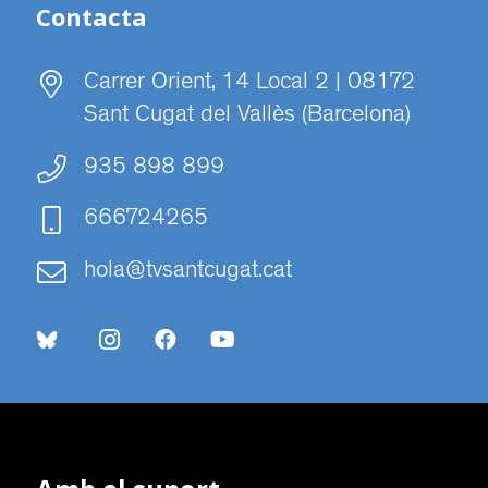
Contacta
Carrer Orient, 14 Local 2 | 08172
Sant Cugat del Vallès (Barcelona)
935 898 899
666724265
hola@tvsantcugat.cat