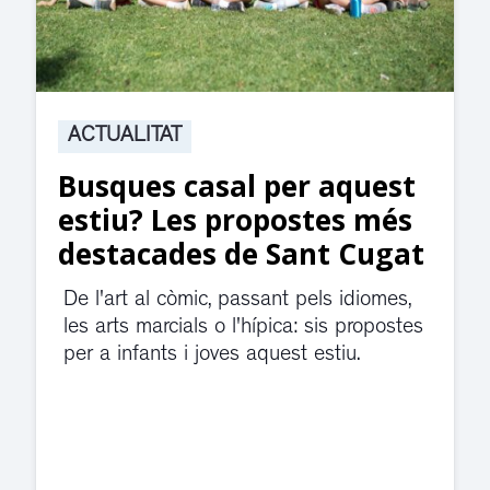
ACTUALITAT
Suspesa l’activitat als
jutjats de Rubí fins
divendres per una fuita
d’aigua
El servei de guàrdia i el jutjat de
violència de gènere s'han traslladat a
dependències de la carretera de Sant
Cugat.