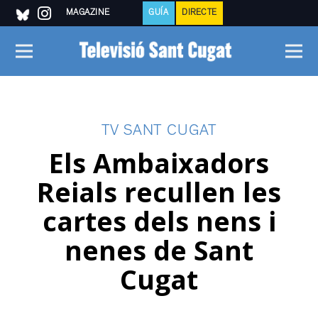
MAGAZINE
GUÍA
DIRECTE
TV SANT CUGAT
Els Ambaixadors
Reials recullen les
cartes dels nens i
nenes de Sant
Cugat