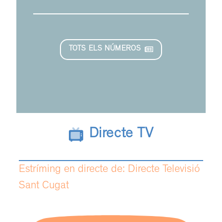
TOTS ELS NÚMEROS
Directe TV
Estríming en directe de: Directe Televisió
Sant Cugat