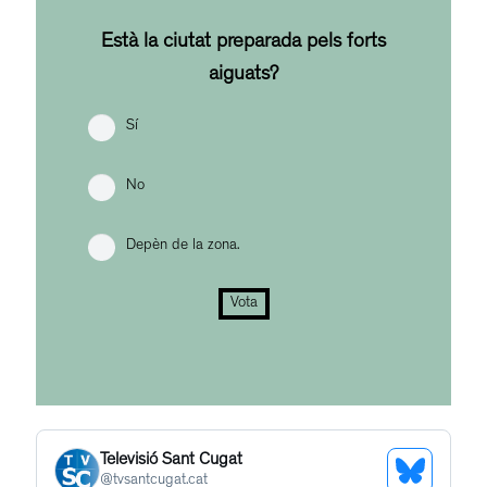
Està la ciutat preparada pels forts
aiguats?
Sí
No
Depèn de la zona.
Vota
Televisió Sant Cugat
See
@
tvsantcugat.cat