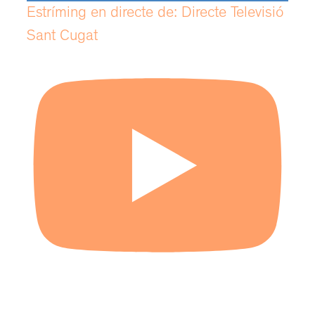
Estríming en directe de: Directe Televisió
Sant Cugat