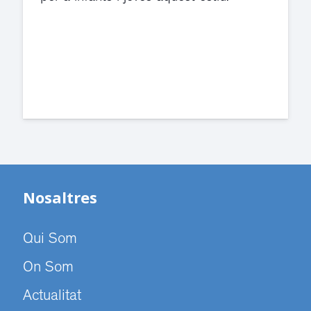
violència de gènere s'han traslladat a
dependències de la carretera de Sant
Cugat.
Nosaltres
Qui Som
On Som
Actualitat