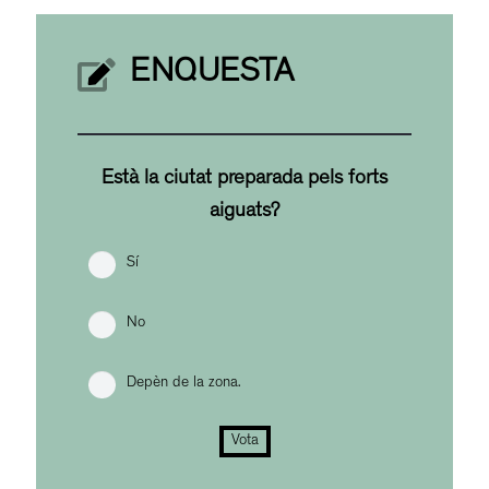
ENQUESTA
Està la ciutat preparada pels forts
aiguats?
Sí
No
Depèn de la zona.
Vota