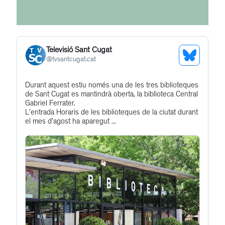
Televisió Sant Cugat
See
@
tvsantcugat.cat
Bluesky
Get
Durant aquest estiu només una de les tres biblioteques
Profile
de Sant Cugat es mantindrà oberta, la biblioteca Central
to
Gabriel Ferrater.
this
L'entrada Horaris de les biblioteques de la ciutat durant
el mes d’agost ha aparegut ...
post