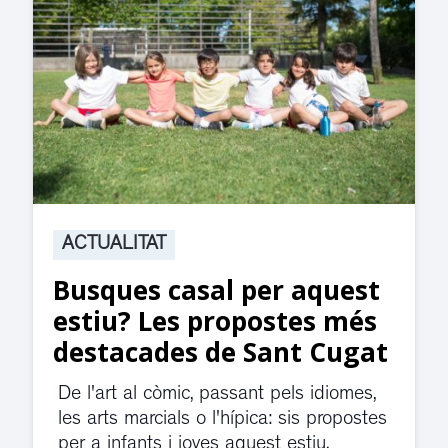
ACTUALITAT
Suspesa l’activitat als
jutjats de Rubí fins
divendres per una fuita
d’aigua
El servei de guàrdia i el jutjat de