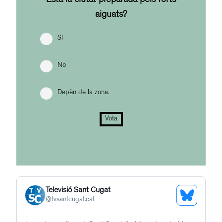
Està la ciutat preparada pels forts
aiguats?
Sí
No
Depèn de la zona.
Vota
Televisió Sant Cugat
See
@
tvsantcugat.cat
Bluesky