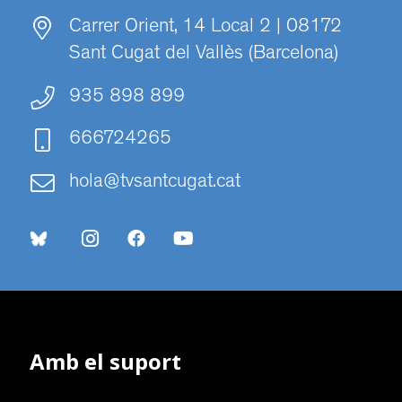
Carrer Orient, 14 Local 2 | 08172
Sant Cugat del Vallès (Barcelona)
935 898 899
666724265
hola@tvsantcugat.cat
Amb el suport