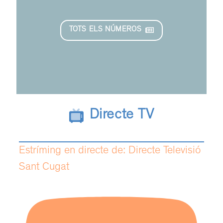
TOTS ELS NÚMEROS
Directe TV
Estríming en directe de: Directe Televisió
Sant Cugat