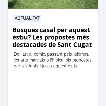
ACTUALITAT
Suspesa l’activitat als
jutjats de Rubí fins
divendres per una fuita
d’aigua
El servei de guàrdia i el jutjat de
violència de gènere s'han traslladat a
dependències de la carretera de Sant
Cugat.