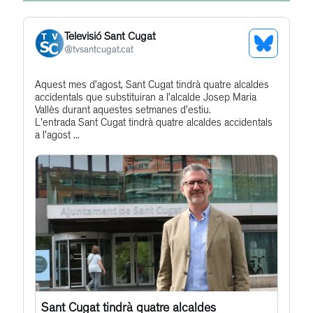
Televisió Sant Cugat
See
@
tvsantcugat.cat
Bluesky
Get
Aquest mes d’agost, Sant Cugat tindrà quatre alcaldes
Profile
accidentals que substituiran a l’alcalde Josep Maria
to
Vallès durant aquestes setmanes d’estiu.
this
L'entrada Sant Cugat tindrà quatre alcaldes accidentals
a l’agost ...
post
Sant Cugat tindrà quatre alcaldes