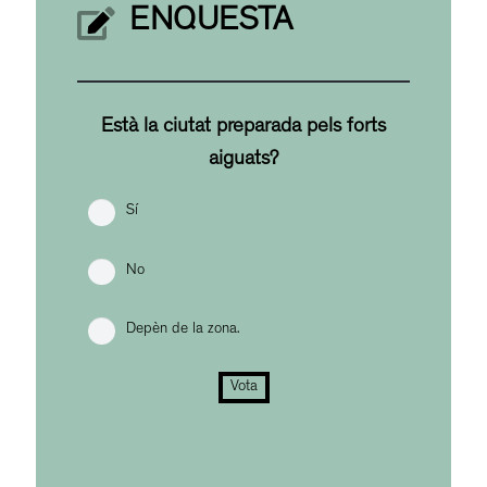
ENQUESTA
Està la ciutat preparada pels forts
aiguats?
Sí
No
Depèn de la zona.
Vota