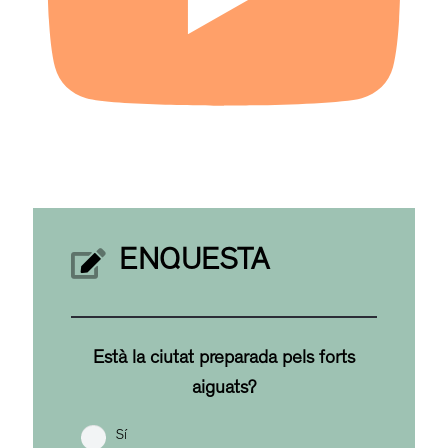
ENQUESTA
Està la ciutat preparada pels forts
aiguats?
Sí