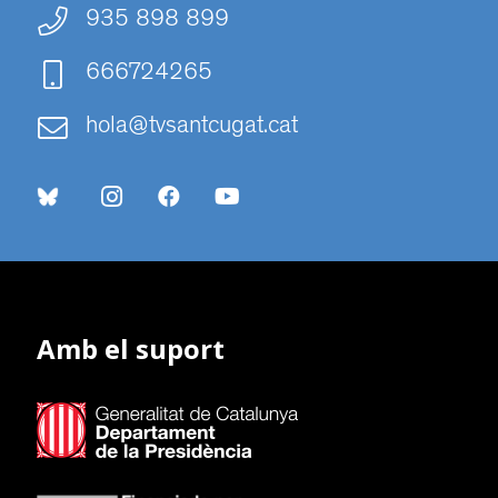
935 898 899
666724265
hola@tvsantcugat.cat
Amb el suport