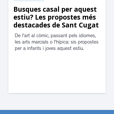
st
Suspesa l’activitat als
és
jutjats de Rubí fins
gat
divendres per una fuita
d’aigua
es,
ostes
El servei de guàrdia i el jutjat de
violència de gènere s'han traslladat a
dependències de la carretera de Sant
Cugat.