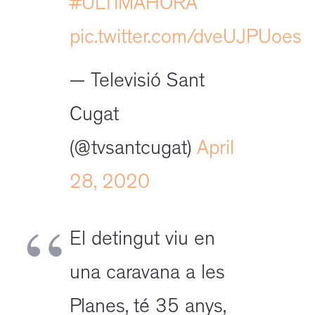
#ULTIMAHORA
pic.twitter.com/dveUJPUoes
— Televisió Sant
Cugat
(@tvsantcugat)
April
28, 2020
El detingut viu en
una caravana a les
Planes, té 35 anys,