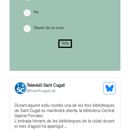
No
Depèn de la zona.
Vota
Televisió Sant Cugat
See
@
tvsantcugat.cat
Bluesky
Get
Durant aquest estiu només una de les tres biblioteques
Profile
de Sant Cugat es mantindrà oberta, la biblioteca Central
to
Gabriel Ferrater.
this
L'entrada Horaris de les biblioteques de la ciutat durant
el mes d’agost ha aparegut ...