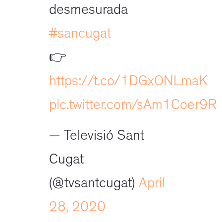
desmesurada
#sancugat
👉
https://t.co/1DGxONLmaK
pic.twitter.com/sAm1Coer9R
— Televisió Sant
Cugat
(@tvsantcugat)
April
28, 2020