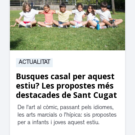
ACTUALITAT
Suspesa l’activitat als
jutjats de Rubí fins
divendres per una fuita
d’aigua
El servei de guàrdia i el jutjat de
violència de gènere s'han traslladat a
dependències de la carretera de Sant