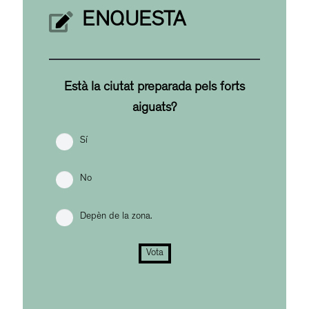
ENQUESTA
Està la ciutat preparada pels forts
aiguats?
Sí
No
Depèn de la zona.
Vota