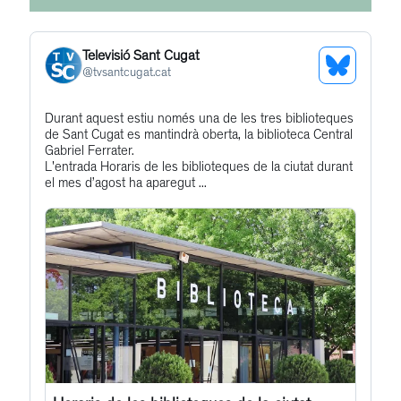
Televisió Sant Cugat
See
@
tvsantcugat.cat
Bluesky
Get
Durant aquest estiu només una de les tres biblioteques
Profile
de Sant Cugat es mantindrà oberta, la biblioteca Central
to
Gabriel Ferrater.
this
L'entrada Horaris de les biblioteques de la ciutat durant
el mes d’agost ha aparegut ...
post