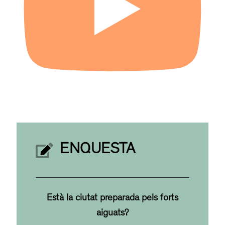
ENQUESTA
Està la ciutat preparada pels forts
aiguats?