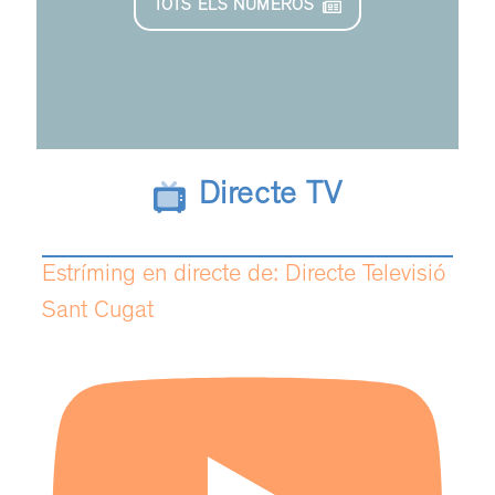
TOTS ELS NÚMEROS
Directe TV
Estríming en directe de: Directe Televisió
Sant Cugat