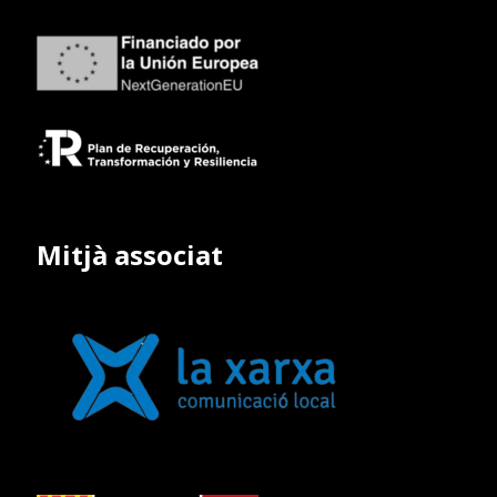
Mitjà associat