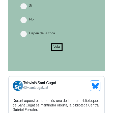
Sí
No
Depèn de la zona.
Vota
Televisió Sant Cugat
See
@
tvsantcugat.cat
Bluesky
Get
Durant aquest estiu només una de les tres biblioteques
Profile
de Sant Cugat es mantindrà oberta, la biblioteca Central
to
Gabriel Ferrater.