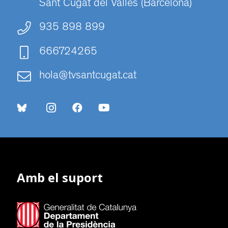
Sant Cugat del Vallès (Barcelona)
935 898 899
666724265
hola@tvsantcugat.cat
Amb el suport