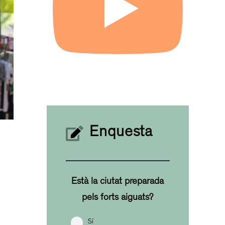
Enquesta
Està la ciutat preparada
pels forts aiguats?
Sí