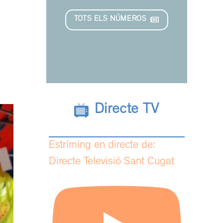
TOTS ELS NÚMEROS
Directe TV
Estríming en directe de:
Directe Televisió Sant Cugat