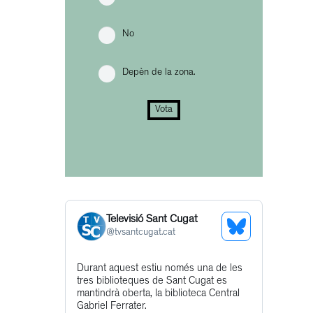
No
Depèn de la zona.
Vota
Televisió Sant Cugat
See
@
tvsantcugat.cat
Bluesky
Get
Durant aquest estiu només una de les
Profile
tres biblioteques de Sant Cugat es
to
mantindrà oberta, la biblioteca Central
this
Gabriel Ferrater.