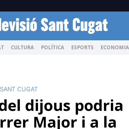
AT
CULTURA
POLÍTICA
ESPORTS
ECONOMIA
 SANT CUGAT
del dijous podria
rrer Major i a la