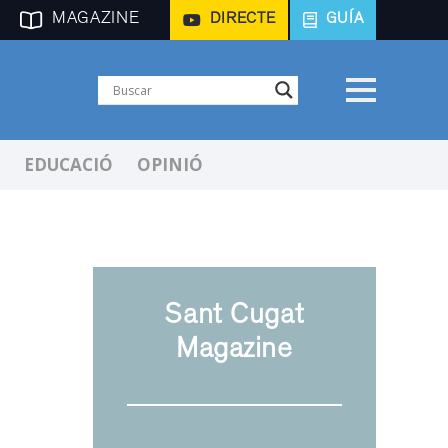
MAGAZINE
DIRECTE
GUÍA
EDUCACIÓ
OPINIÓ
Sant Cugat
Magazine