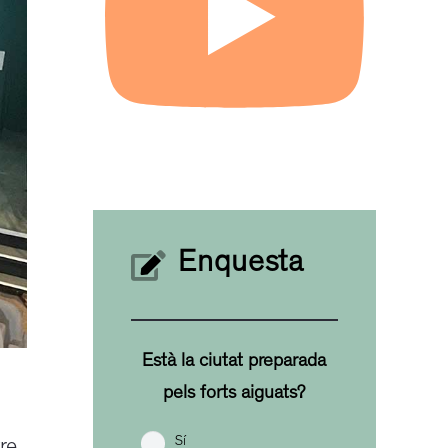
Enquesta
Està la ciutat preparada
pels forts aiguats?
Sí