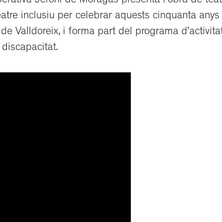
erativa Jeroni de Moragas presenta l’obra de teat
atre inclusiu per celebrar aquests cinquanta anys
u de Valldoreix, i forma part del programa d’activita
discapacitat.