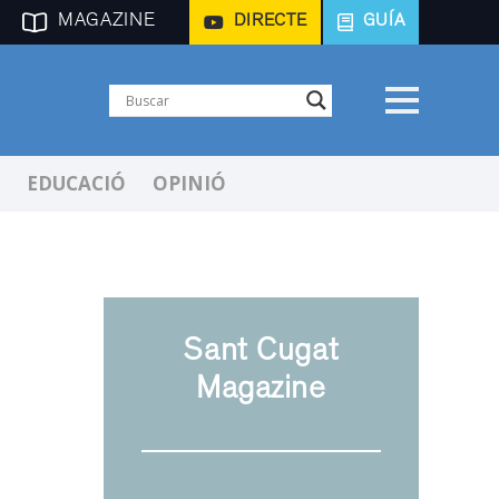
MAGAZINE
DIRECTE
GUÍA
EDUCACIÓ
OPINIÓ
Sant Cugat
Magazine