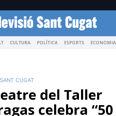
AT
CULTURA
POLÍTICA
ESPORTS
ECONOMIA
 SANT CUGAT
eatre del Taller
ragas celebra “50