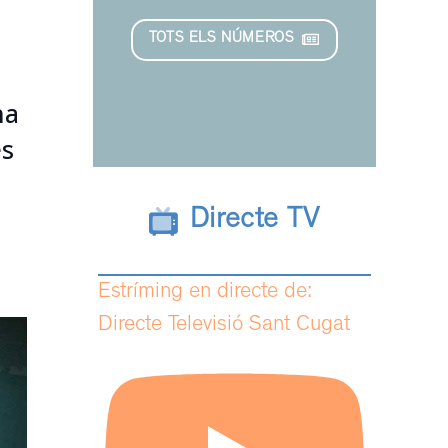
TOTS ELS NÚMEROS
ha
es
Directe TV
Estríming en directe de:
Directe Televisió Sant Cugat