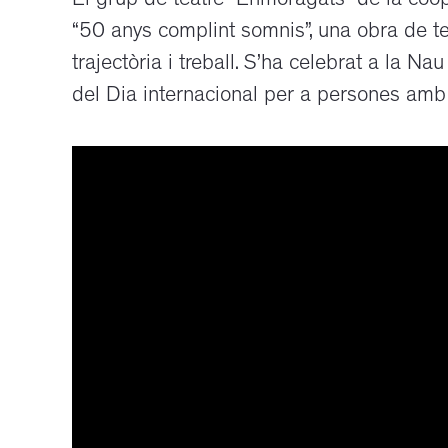
El grup de teatre “Enmoragats” de la coop
“50 anys complint somnis”, una obra de te
trajectòria i treball. S’ha celebrat a la Na
del Dia internacional per a persones amb 