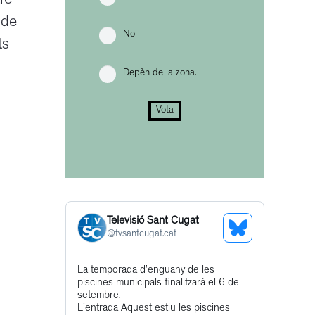
re
 de
No
ts
Depèn de la zona.
Vota
Televisió Sant Cugat
See
@
tvsantcugat.cat
Bluesky
Get
La temporada d’enguany de les
Profile
piscines municipals finalitzarà el 6 de
to
setembre.
this
L'entrada Aquest estiu les piscines